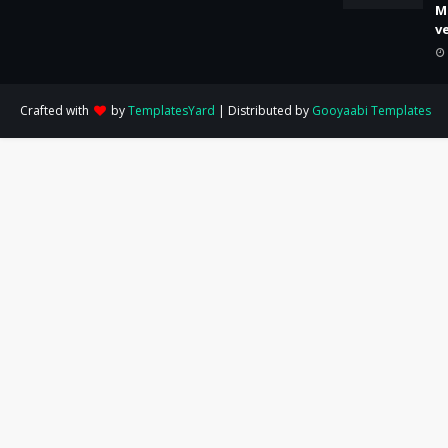
M
v
Crafted with
by
TemplatesYard
| Distributed by
Gooyaabi Templates