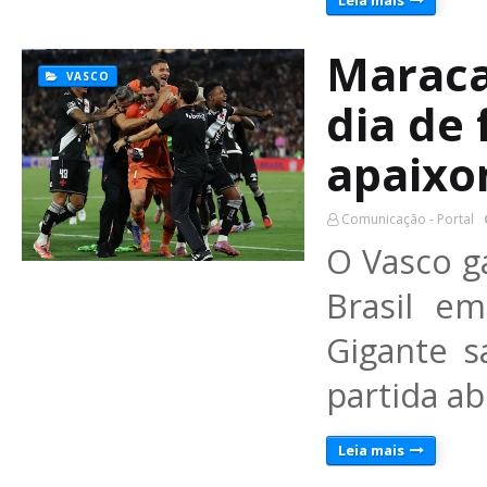
Leia mais
Maraca
VASCO
dia de 
apaixo
Comunicação - Portal
O Vasco ga
Brasil e
Gigante 
partida a
Leia mais