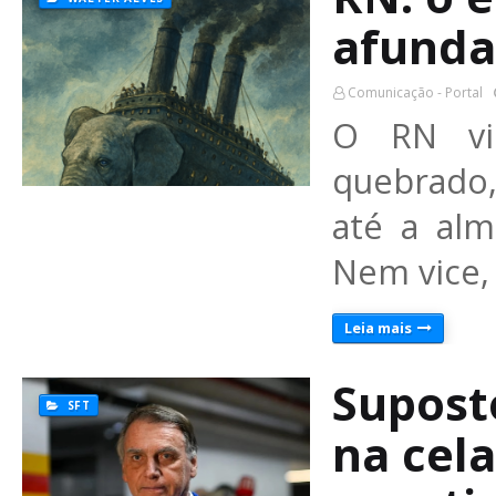
afunda
Comunicação - Portal
O RN vi
quebrado,
até a al
Nem vice,
Leia mais
Supost
SFT
na cela