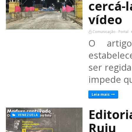
cercá-l
vídeo
Comunicação - Portal
O artig
estabelec
ser regida
impede qu
Leia mais
Editori
VENEZUELA
Ruiu