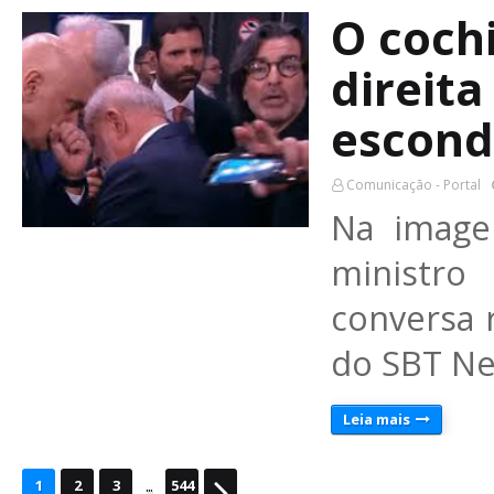
O coch
direita
escond
Comunicação - Portal
Na image
ministr
conversa 
do SBT Ne
Leia mais
...
1
2
3
544