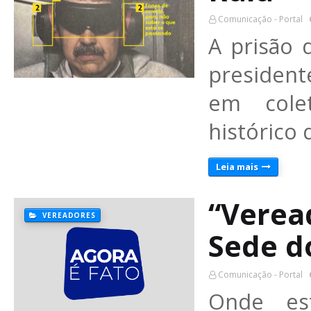
Comunicação - Portal
A prisão 
presiden
em colet
histórico 
Leia mais
“Verea
VEREADORES
Sede d
Comunicação - Portal
Onde es