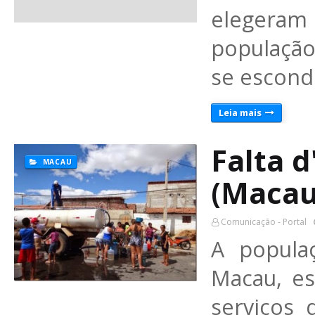
elegeram
população
se escond
Leia mais
Falta 
MACAU
(Macau
Comunicação - Portal
A popula
Macau, es
serviços 