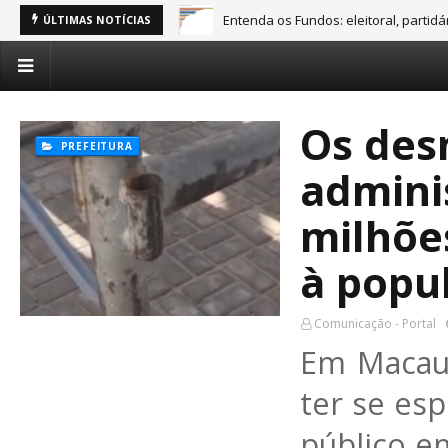
Entenda os Fundos: eleitoral, partid
ÚLTIMAS NOTÍCIAS
Os des
PREFEITURA
admini
milhões
à popu
Comunicação - Portal
Em Macau,
ter se es
público e