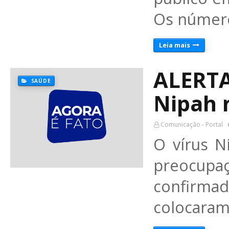
Os númer
Leia mais
ALERTA
SAÚDE
Nipah 
Comunicação - Portal
O vírus N
preocupa
confirmad
colocaram