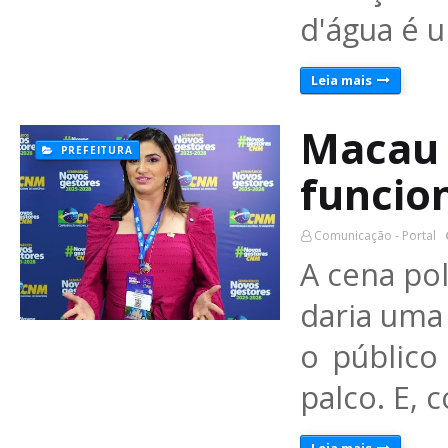
d'água é
Leia mais
Macau 
PREFEITURA
funcio
Comunicação - Portal
A cena pol
daria uma
o público
palco. E,