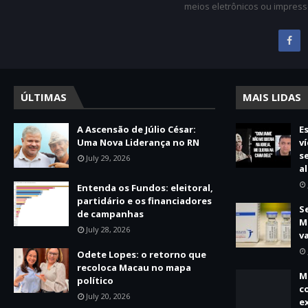
meios eletrônicos ou impress
ÚLTIMAS
MAIS LIDAS
A Ascensão de Júlio César:
E
Uma Nova Liderança no RN
v
s
July 29, 2026
a
Entenda os Fundos: eleitoral,
partidário e os financiadores
S
de campanhas
M
July 28, 2026
v
Odete Lopes: o retorno que
recoloca Macau no mapa
M
político
c
July 20, 2026
e