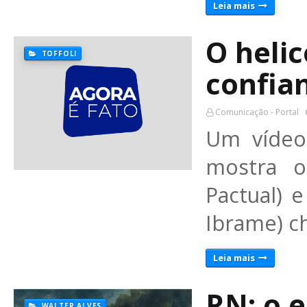
Leia mais
O heli
TOFFOLI
confia
Comunicação - Portal
Um vídeo
mostra o
Pactual) 
Ibrame) c
Leia mais
RN: o e
WALTER ALVES