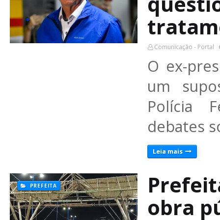
questi
tratam
Comunicação - Portal
O ex-pres
um supos
Polícia 
debates s
Leia mais
Prefei
PREFEITA
obra p