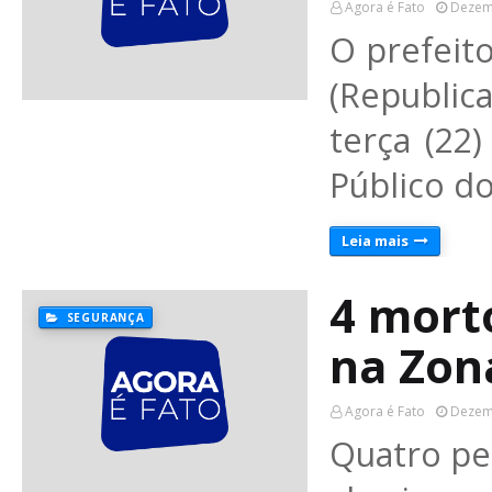
Agora é Fato
Dezem
O prefeito
(Republi
terça (22
Público d
Leia mais
4 mort
SEGURANÇA
na Zon
Agora é Fato
Dezem
Quatro pe