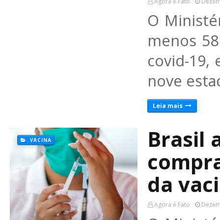
Agora é Fato
Dezem
O Ministé
menos 58 
covid-19,
nove esta
Leia mais
Brasil
VACINA
compra
da vaci
Agora é Fato
Dezem