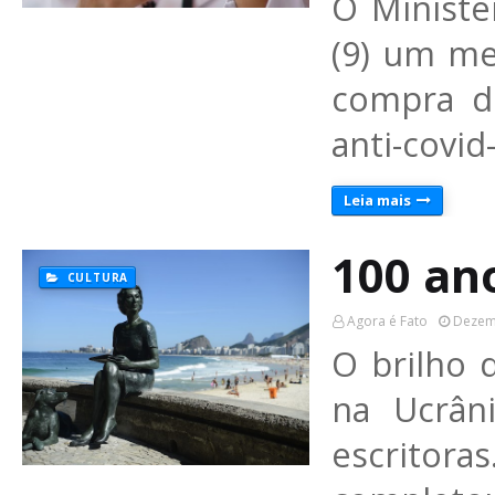
O Ministé
(9) um m
compra d
anti-covi
Leia mais
100 ano
CULTURA
Agora é Fato
Dezem
O brilho 
na Ucrân
escritora