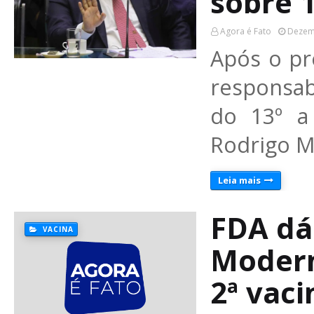
sobre 1
Agora é Fato
Dezem
Após o pre
responsa
do 13º a 
Rodrigo M
Leia mais
FDA dá
VACINA
Modern
2ª vac