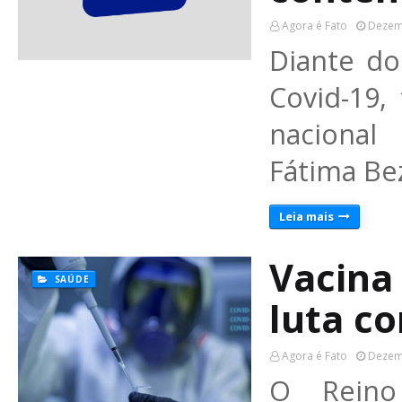
Agora é Fato
Dezem
Diante d
Covid-19,
nacional
Fátima Be
Leia mais
Vacina
SAÚDE
luta c
Agora é Fato
Dezem
O Reino