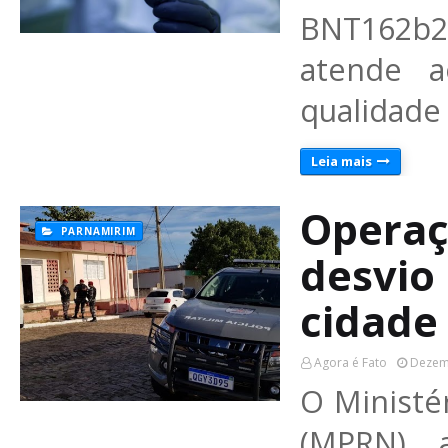
BNT162b2
atende a
qualidade 
Leia mais
Operaç
PARNAMIRIM
desvio
cidade
Agora é Fato
Dezem
O Ministé
(MPRN), 