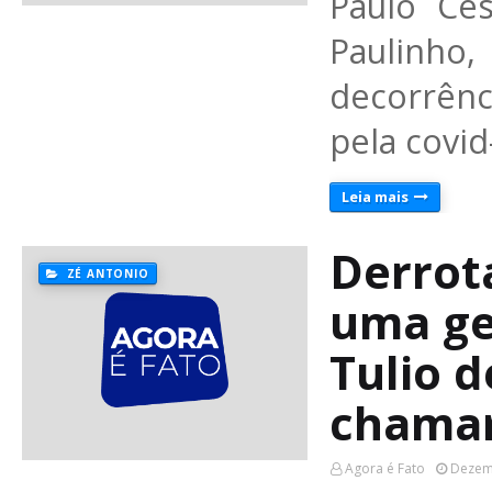
Paulo Cé
Paulinho
decorrên
pela covi
Leia mais
Derrot
ZÉ ANTONIO
uma ge
Tulio 
chamar
Agora é Fato
Dezem