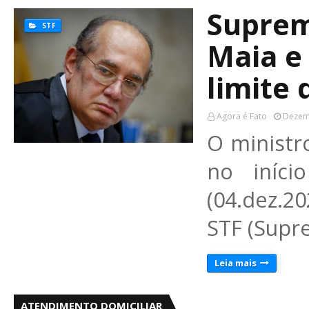
Suprem
STF
Maia e
limite
Agora é Fato
Dezem
O ministr
no iníci
(04.dez.2
STF (Supr
Leia mais
ATENDIMENTO DOMICILIAR