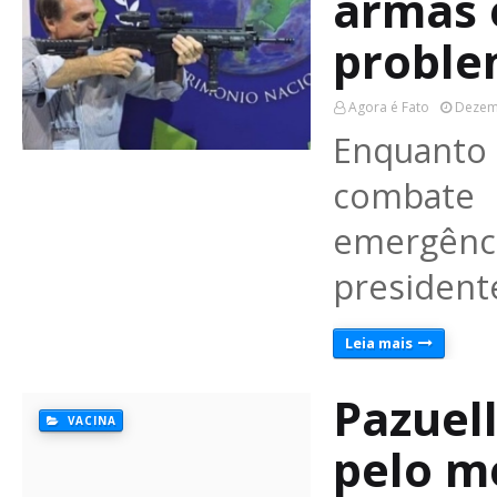
armas 
proble
Agora é Fato
Dezem
Enquanto
combate
emergênc
president
Leia mais
Pazuell
VACINA
pelo m