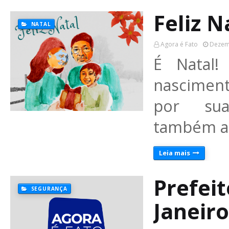
Feliz N
NATAL
Agora é Fato
Dezem
É Natal
nasciment
por sua
também as
Leia mais
Prefeit
SEGURANÇA
Janeiro