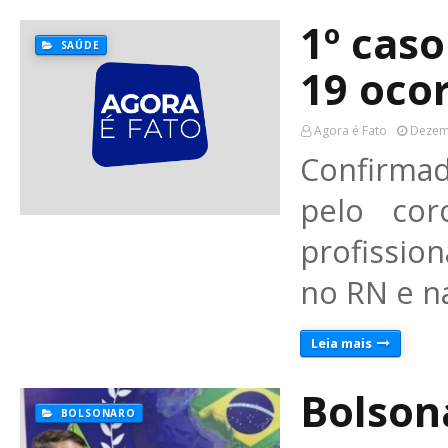
1º caso
SAÚDE
19 oco
Agora é Fato
Dezem
Confirmad
pelo cor
profission
no RN e n
Leia mais
Bolsona
BOLSONARO