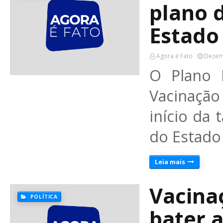
plano 
Estado
Agora é Fato
Dezem
O Plano 
Vacinaçã
início da 
do Estado
Leia mais
Vacina
POLÍTICA
bater 