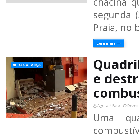
chacina 
segunda 
Praia, no 
Leia mais
Quadril
SEGURANÇA
e destr
combus
Agora é Fato
Dezem
Uma qua
combustív