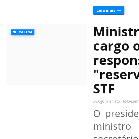
Leia mais
Minist
VACINA
cargo 
respon
"reserv
STF
Agora é Fato
Dezem
O preside
ministro
secretári