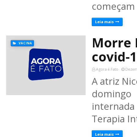
começam a
Leia mais
Morre 
VACINA
covid-
Agora é Fato
Dezem
A atriz N
domingo 
internad
Terapia In
Leia mais