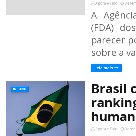
Agora é Fato
Dezem
A Agênci
(FDA) do
parecer po
sobre a v
Leia mais
Brasil 
ONU
rankin
human
Agora é Fato
Dezem