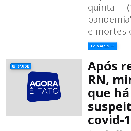
quinta (
pandemia”
e mortes 
Leia mais
Após r
SAÚDE
RN, mi
que há
suspei
covid-