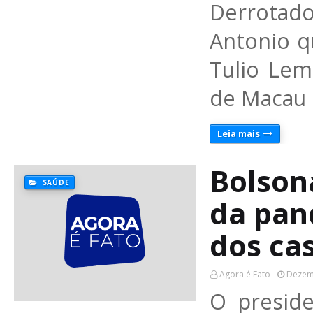
Derrotad
Antonio q
Tulio Le
de Macau 
Leia mais
Bolson
SAÚDE
da pan
dos ca
Agora é Fato
Dezem
O preside