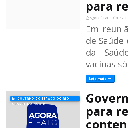
para re
Agora é Fato
Dezem
Em reuniã
de Saúde e
da Saúde
vacinas s
Leia mais
Govern
GOVERNO DO ESTADO DO RIO
GRANDE DO NORTE
para r
conten