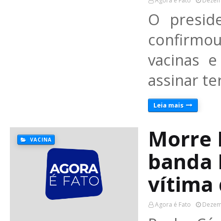
Agora é Fato
Dezem
O preside
confirmou
vacinas 
assinar t
Leia mais
Morre P
VACINA
banda 
vítima 
Agora é Fato
Dezem