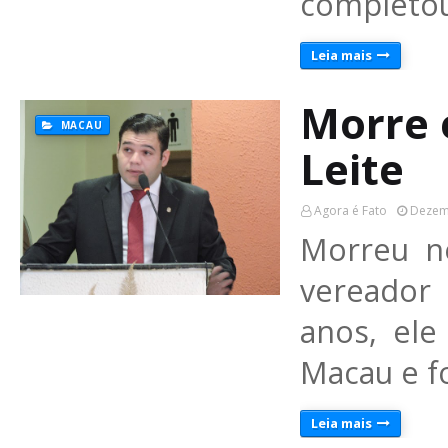
completou
Leia mais
Morre 
MACAU
Leite
Agora é Fato
Dezem
Morreu n
vereador
anos, ele
Macau e f
Leia mais