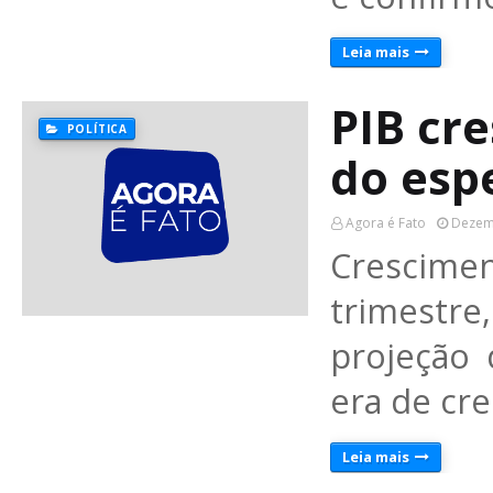
Leia mais
PIB cre
POLÍTICA
do esp
Agora é Fato
Dezem
Crescime
trimestr
projeção 
era de cr
Leia mais