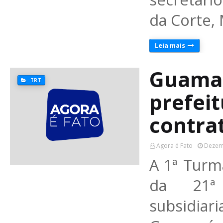
da Corte,
Leia mais
Guamar
TRT
prefeit
contrat
Agora é Fato
Dezem
A 1ª Turm
da 21ª
subsidiar