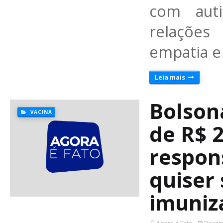
com aut
relações
empatia e
Leia mais
Bolson
VACINA
de R$ 2
respon
quiser
imuniz