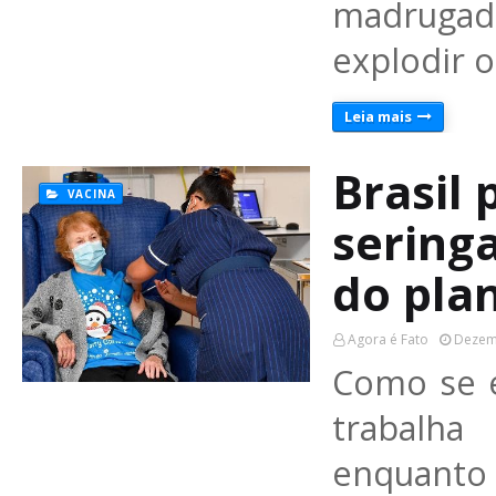
madrugad
explodir 
Leia mais
Brasil
VACINA
seringa
do pla
Agora é Fato
Dezem
Como se e
trabalha
enquanto