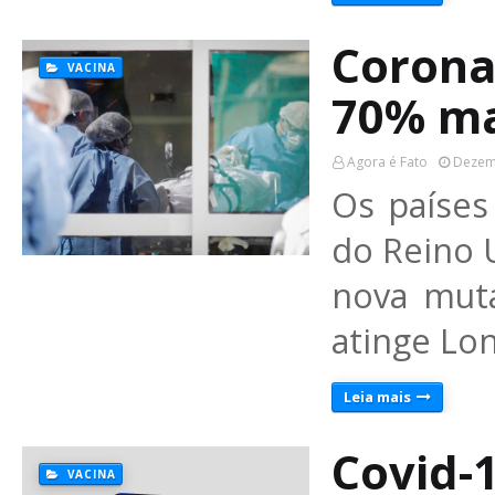
Corona
VACINA
70% ma
Agora é Fato
Dezem
Os países
do Reino 
nova muta
atinge Lo
Leia mais
Covid-
VACINA