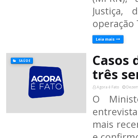
Justiça, 
operação
Leia mais
Casos 
SAÚDE
três s
Agora é Fato
Dezem
O Minis
entrevista
mais rece
e confirm