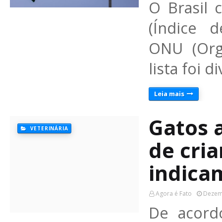
O Brasil 
(Índice 
ONU (Org
lista foi 
Leia mais
Gatos 
VETERINÁRIA
de cri
indica
Agora é Fato
Dezem
De acord