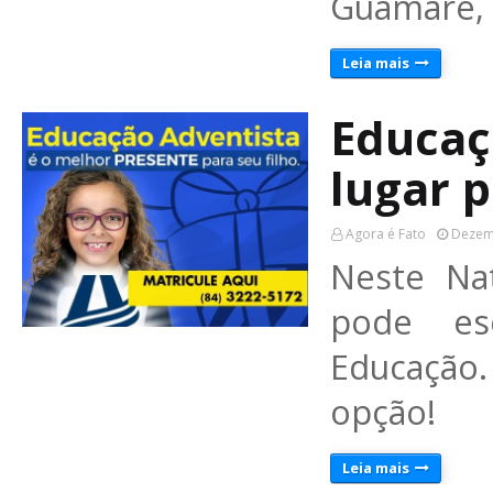
Guamaré, 
Leia mais
Educaç
lugar p
Agora é Fato
Dezem
Neste Na
pode es
Educação.
opção!
Leia mais