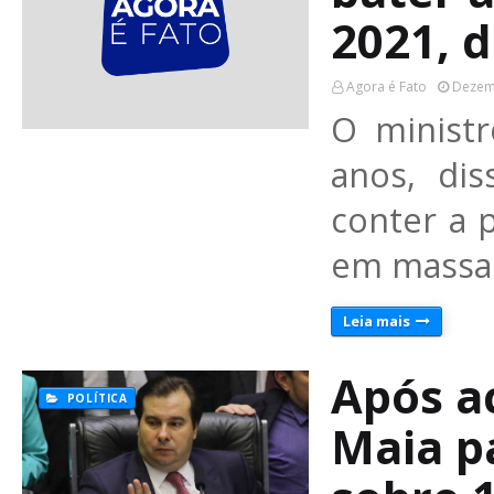
2021, 
Agora é Fato
Dezem
O minist
anos, di
conter a 
em massa
Leia mais
Após a
POLÍTICA
Maia p