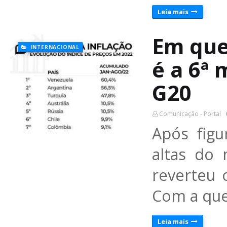
Leia mais
Em qued
INTERNACIONAL
é a 6ª 
G20
Comunicação - Portal
Após fig
altas do 
reverteu 
Com a que
Leia mais