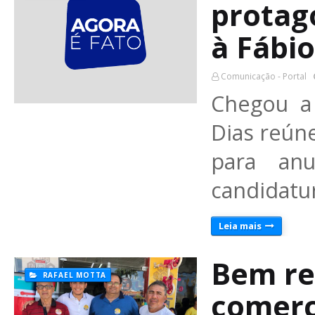
protag
à Fábio
Comunicação - Portal
Chegou a 
Dias reúne
para anu
candidatu
Leia mais
Bem re
RAFAEL MOTTA
comerc