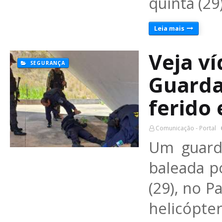
quinta (29
Leia mais
Veja v
SEGURANÇA
Guarda
ferido
Comunicação - Portal
Um guarda
baleada p
(29), no 
helicópte