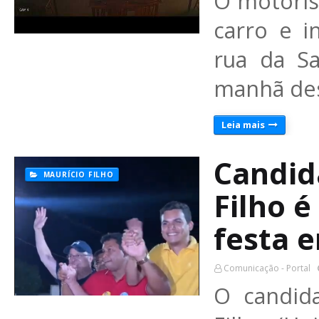
O motoris
carro e i
rua da Sa
manhã de
Leia mais
Candid
MAURÍCIO FILHO
Filho 
festa 
Comunicação - Portal
O candid