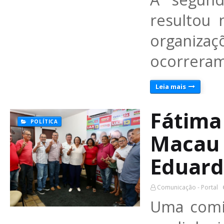
resultou 
organiza
ocorreram
Leia mais
Fátima
POLÍTICA
Macau 
Eduar
Comunicação - Portal
Uma comit