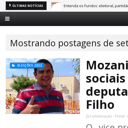
Entenda os Fundos: eleitoral, partid
ÚLTIMAS NOTÍCIAS
Mostrando postagens de se
Mozani
ELEIÇÕES 2022
sociais
deputa
Filho
Comunicação - Portal
O vice-p