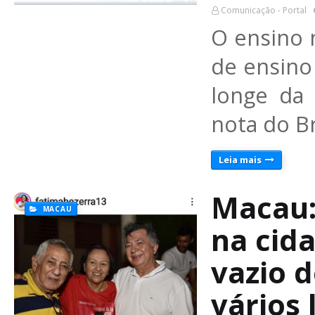
Comunicação - Portal
O ensino 
de ensino
longe da
nota do Br
Leia mais
Macau:
MACAU
na cida
vazio 
vários 