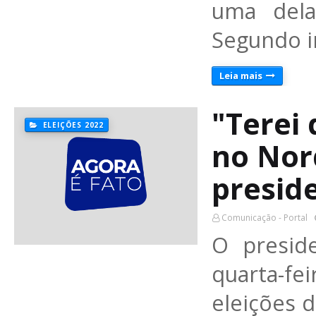
uma delas
Segundo i
Leia mais
"Terei 
ELEIÇÕES 2022
no Nor
preside
Comunicação - Portal
O preside
quarta-f
eleições 