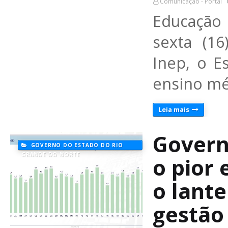
Comunicação - Portal
Educação
sexta (16
Inep, o E
ensino mé
Leia mais
Govern
GOVERNO DO ESTADO DO RIO
GRANDE DO NORTE
o pior 
o lant
gestão