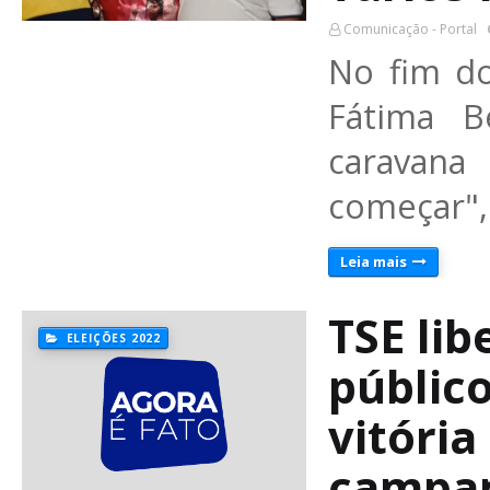
Comunicação - Portal
No fim d
Fátima B
caravan
começar",
Leia mais
TSE lib
ELEIÇÕES 2022
públic
vitória
campan