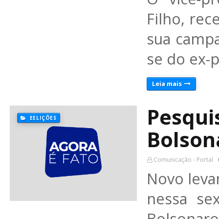
Filho, rec
sua campa
se do ex-
Leia mais
Pesqui
EELIÇÕES
Bolson
Comunicação - Portal
Novo leva
nessa sex
Bolsona