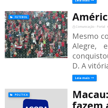
Leia mais
Améric
FUTEBOL
Comunicação - Portal
Mesmo com
Alegre, 
conquisto
D. A vitór
Leia mais
Macau:
POLÍTICA
fazem 