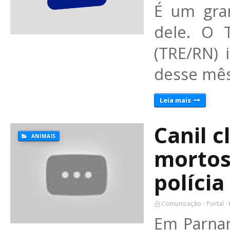
É um gran
dele. O T
(TRE/RN) 
desse mês
Leia mais
Canil 
ANIMAIS
mortos
políci
Comunicação - Portal
Em Parnam