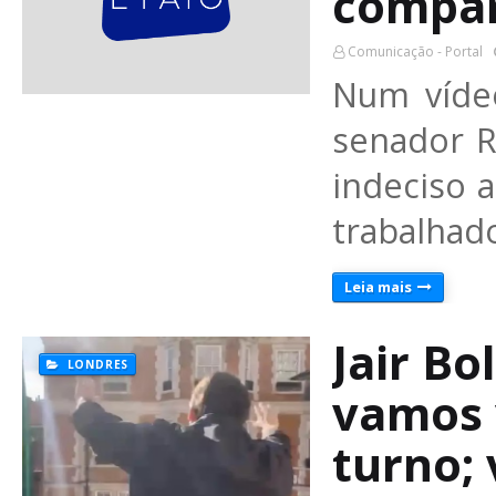
compa
Comunicação - Portal
Num vídeo
senador R
indeciso 
trabalhad
Leia mais
Jair B
LONDRES
vamos 
turno; 