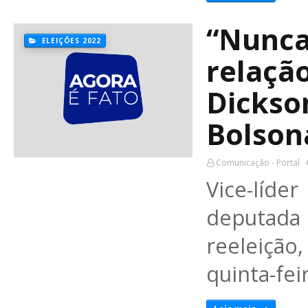
“Nunca
ELEIÇÕES 2022
relação
Dickso
Bolson
Comunicação - Portal
Vice-líde
deputada
reeleiçã
quinta-fei