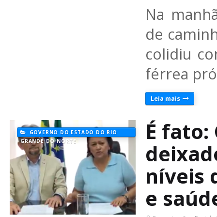
Na manhã
de caminh
colidiu c
férrea pr
Leia mais
É fato
GOVERNO DO ESTADO DO RIO
GRANDE DO NORTE
deixad
níveis
e saúde