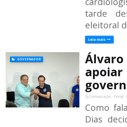
cardiolog
tarde de
eleitoral
Leia mais
Álvaro 
GOVERNADOR
apoiar
govern
Comunicação - Portal
Como fala
Dias deci