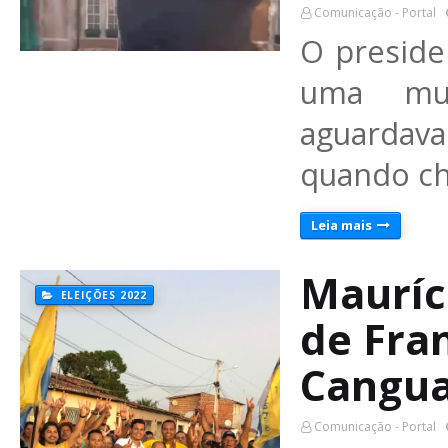
Comunicação - Portal
O preside
uma mul
aguardava
quando ch
Leia mais
Mauríc
ELEIÇÕES 2022
de Fra
Cangu
Comunicação - Portal