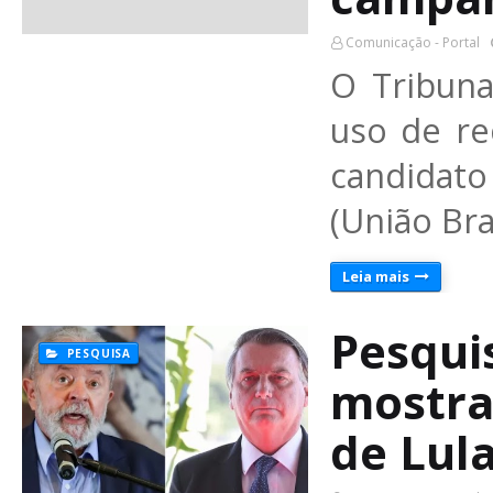
Comunicação - Portal
O Tribunal
uso de re
candidat
(União Bra
Leia mais
Pesqui
PESQUISA
mostra 
de Lula