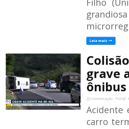
Filho (Un
grandios
microrreg
Leia mais
Colisã
grave 
ônibus 
Comunicação - Portal
Acidente
carro ter