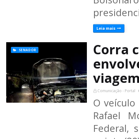
presidenc
Leia mais
Corra 
SENADOR
envolv
viagem
Comunicação - Portal
O veículo
Rafael M
Federal, 