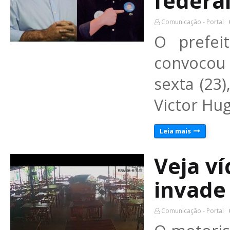
federa
Comunicação - Portal
O prefei
convocou 
sexta (23
Victor Hu
Leia mais
Veja v
invade
Comunicação - Portal