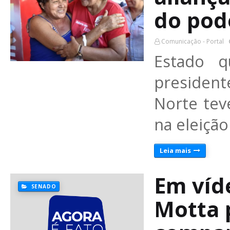
do pod
Comunicação - Portal
Estado 
presiden
Norte tev
na eleição
Leia mais
Em víd
SENADO
Motta 