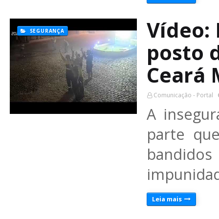
Vídeo:
SEGURANÇA
posto 
Ceará 
Comunicação - Portal
A insegur
parte qu
bandidos
impunidad
Leia mais