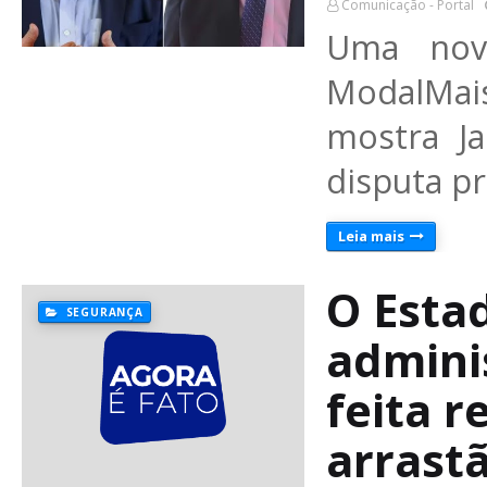
Comunicação - Portal
Uma nova
ModalMais/
mostra Ja
disputa pr
Leia mais
O Esta
SEGURANÇA
adminis
feita 
arrast