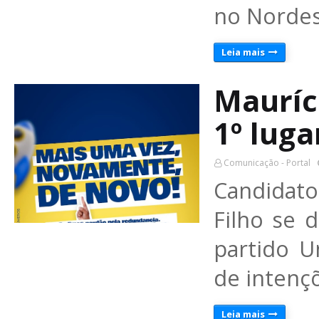
no Nordes
Leia mais
Mauríc
1º luga
Comunicação - Portal
Candidat
Filho se 
partido U
de intenç
Leia mais