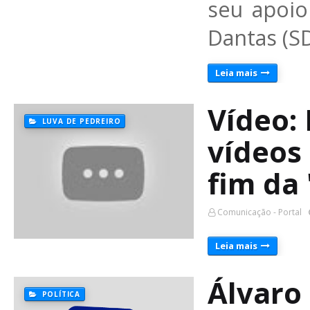
seu apoio
Dantas (SD
Leia mais
Vídeo:
LUVA DE PEDREIRO
vídeos
fim da 
Comunicação - Portal
Leia mais
Álvaro 
POLÍTICA