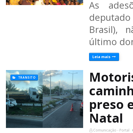
As ades
deputado
Brasil),
último do
Leia mais
Motori
TRANSITO
caminh
preso 
Natal
Comunicação - Portal