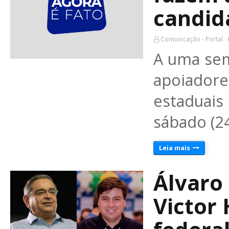
candid
Comunicação - Portal
A uma sem
apoiador
estaduais
sábado (2
Leia mais
Álvaro 
Victor