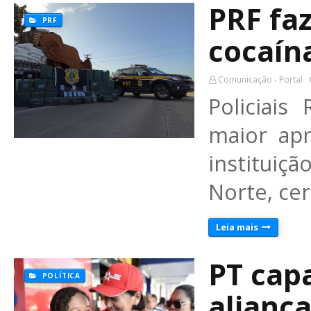
PRF fa
PRF
cocaín
Comunicação - Portal
Policiais
maior apr
institui
Norte, ce
Leia mais
PT cap
POLÍTICA
alianç