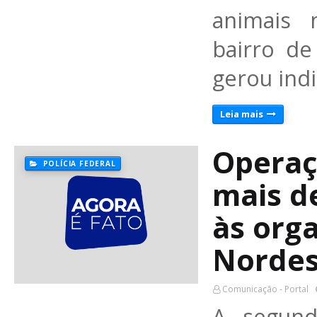
animais 
bairro de
gerou ind
Leia mais
Operaç
POLÍCIA FEDERAL
mais de
às org
Nordes
Comunicação - Portal
A segund