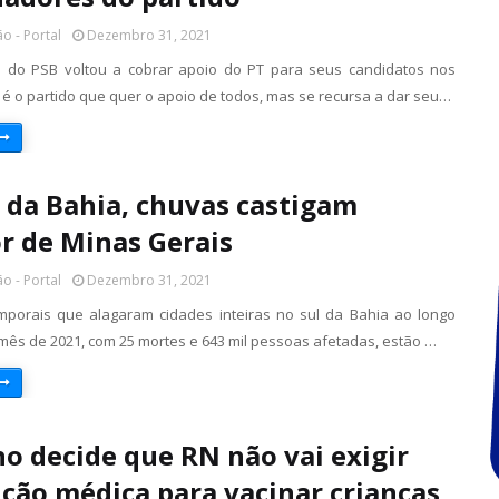
o - Portal
Dezembro 31, 2021
e do PSB voltou a cobrar apoio do PT para seus candidatos nos
 é o partido que quer o apoio de todos, mas se recursa a dar seu…
 da Bahia, chuvas castigam
or de Minas Gerais
o - Portal
Dezembro 31, 2021
mporais que alagaram cidades inteiras no sul da Bahia ao longo
 mês de 2021, com 25 mortes e 643 mil pessoas afetadas, estão …
o decide que RN não vai exigir
ição médica para vacinar crianças