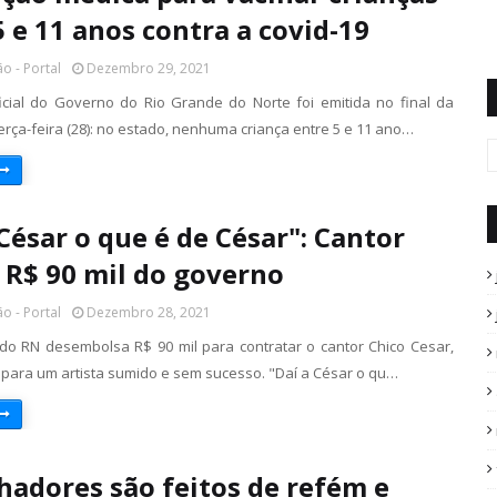
5 e 11 anos contra a covid-19
o - Portal
Dezembro 29, 2021
icial do Governo do Rio Grande do Norte foi emitida no final da
erça-feira (28): no estado, nenhuma criança entre 5 e 11 ano…
 César o que é de César": Cantor
 R$ 90 mil do governo
o - Portal
Dezembro 28, 2021
do RN desembolsa R$ 90 mil para contratar o cantor Chico Cesar,
para um artista sumido e sem sucesso. "Daí a César o qu…
hadores são feitos de refém e