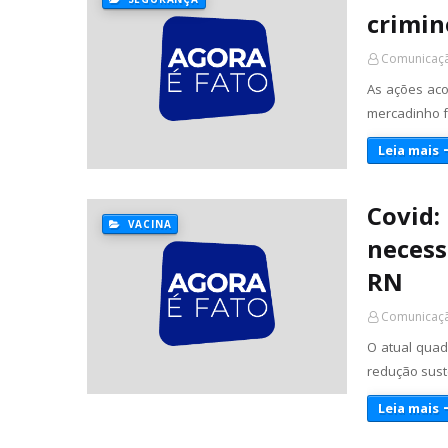
crimin
Comunicaçã
As ações aco
mercadinho f
Leia mais
Covid:
VACINA
necess
RN
Comunicaçã
O atual quad
redução sust
Leia mais