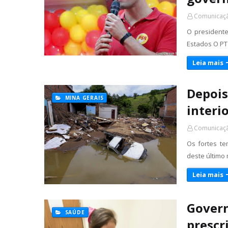
Comunicaçã
O president
Estados O PT
Leia mais
Depois
MINA GERAIS
interi
Comunicaçã
Os fortes te
deste último
Leia mais
Govern
SAÚDE
prescr