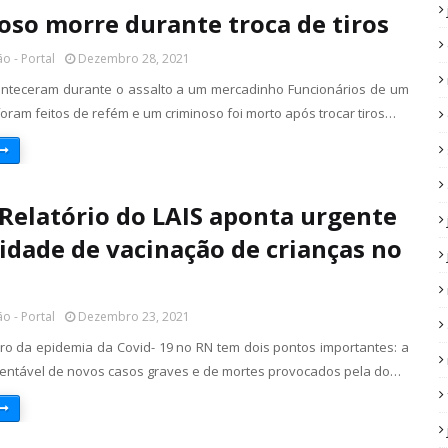
oso morre durante troca de tiros
o - Portal
Dezembro 28, 2021
nteceram durante o assalto a um mercadinho Funcionários de um
oram feitos de refém e um criminoso foi morto após trocar tiros…
 Relatório do LAIS aponta urgente
idade de vacinação de crianças no
o - Portal
Dezembro 23, 2021
ro da epidemia da Covid- 19 no RN tem dois pontos importantes: a
entável de novos casos graves e de mortes provocados pela do…