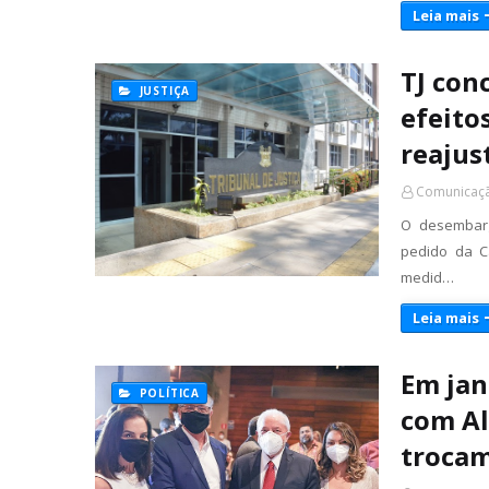
Leia mais
TJ con
JUSTIÇA
efeito
reajus
Comunicaçã
O desembarg
pedido da C
medid…
Leia mais
Em jan
POLÍTICA
com Al
trocam