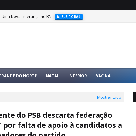
r: Uma Nova Liderança no RN
ELEITORAL
ral, partidário e os financiadores de campanhas
ELEIÇÕES
 GRANDE DO NORTE
NATAL
INTERIOR
VACINA
Mostrar tudo
ente do PSB descarta federação
 por falta de apoio à candidatos a
adores do partido