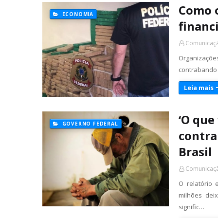
Como o
ECONOMIA
financ
Comunicaçã
Organizações
contrabando 
Leia mais
‘O que
GOVERNO FEDERAL
contra
Brasil
Comunicaçã
O relatório
milhões dei
signific…