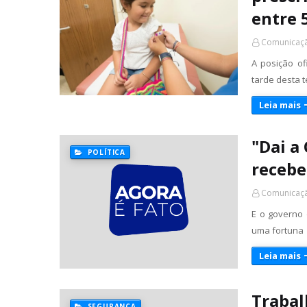
entre 
Comunicaçã
A posição of
tarde desta t
Leia mais
"Dai a
POLÍTICA
recebe
Comunicaçã
E o governo 
uma fortuna 
Leia mais
Trabal
SEGURANÇA