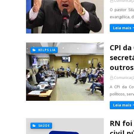
Comunicaçã
O pastor Si
evangélica, d
Leia mais
CPI da
KELPS LIA
secret
outros
Comunicaçã
A CPI da Co
políticos, se
Leia mais
RN foi
SAÚDE
civil 