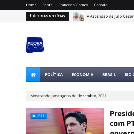
Home
Sobre
Francisco Gomes
Contato
A Ascensão de Júlio Césa
Entenda os Fundos: eleito
ÚLTIMAS NOTÍCIAS
POLÍTICA
ECONOMIA
BRASIL
RIO
Mostrando postagens de dezembro, 2021
Presid
PSB
com PT
govern