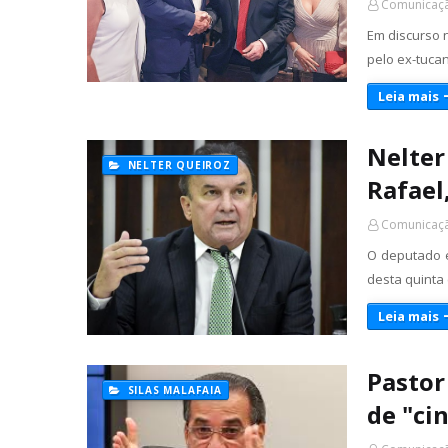
Comunicaçã
Em discurso 
pelo ex-tucan
Leia mais
Nelter
NELTER QUEIROZ
Rafael
Comunicaçã
O deputado e
desta quinta 
Leia mais
Pastor
SILAS MALAFAIA
de "ci