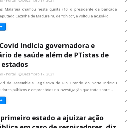
o - Portal
Dezembro 17, 2021
las Malafaia chamou nesta quinta (16) o presidente da bancada
eputado Cezinha de Madureira, de “cínico”, e voltou a acusá-lo …
 Covid indicia governadora e
ário de saúde além de PTistas de
 estados
o - Portal
Dezembro 17, 2021
vid da Assembleia Legislativa do Rio Grande do Norte indiciou
rvidores públicos e empresários na investigação que trata sobre…
 primeiro estado a ajuizar ação
pública em caso de respiradores, diz