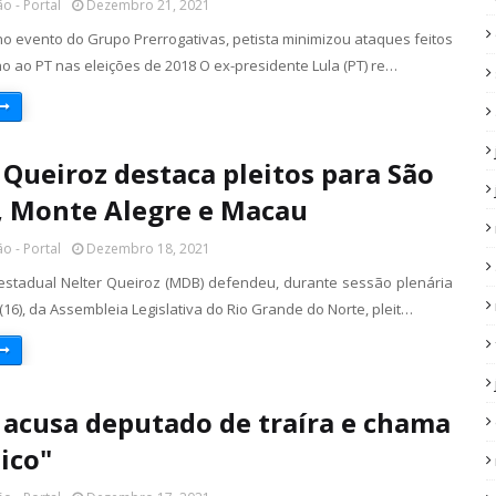
o - Portal
Dezembro 21, 2021
no evento do Grupo Prerrogativas, petista minimizou ataques feitos
o ao PT nas eleições de 2018 O ex-presidente Lula (PT) re…
 Queiroz destaca pleitos para São
, Monte Alegre e Macau
o - Portal
Dezembro 18, 2021
stadual Nelter Queiroz (MDB) defendeu, durante sessão plenária
(16), da Assembleia Legislativa do Rio Grande do Norte, pleit…
 acusa deputado de traíra e chama
nico"