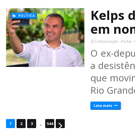
Kelps 
POLÍTICA
em no
Comunicação - Portal
O ex-depu
a desistên
que movim
Rio Gran
Leia mais
...
1
2
3
544