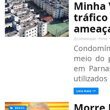
Minha 
tráfic
ameaç
Comunicação - Portal
Condomín
meio do 
em Parna
utilizados
Leia mais
Morre 
BRASIL