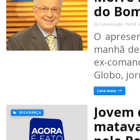
do Bom
Comunicação - Portal
O aprese
manhã dest
ex-coman
Globo, jo
Leia mais
Jovem 
SEGURANÇA
matava