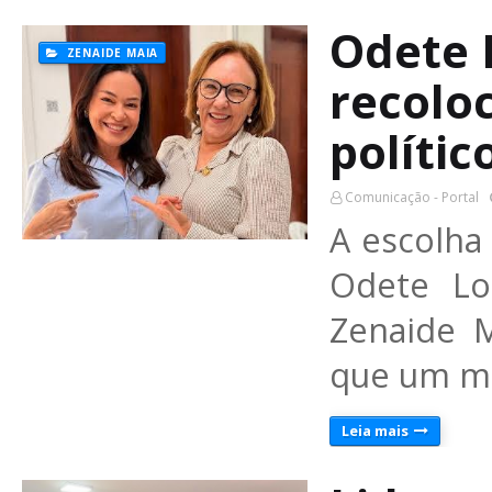
Odete 
ZENAIDE MAIA
recolo
polític
Comunicação - Portal
A escolha
Odete Lo
Zenaide M
que um m
Leia mais