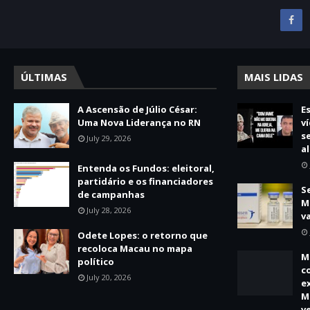
ÚLTIMAS
MAIS LIDAS
A Ascensão de Júlio César:
E
Uma Nova Liderança no RN
v
s
July 29, 2026
a
Entenda os Fundos: eleitoral,
partidário e os financiadores
S
de campanhas
M
July 28, 2026
v
Odete Lopes: o retorno que
recoloca Macau no mapa
M
político
c
July 20, 2026
e
M
v