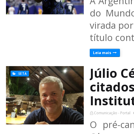
A Argenti
do Mundo 
virada por
título con
Leia mais
Júlio C
SETA
citado
Institu
Comunicação - Portal
O pré-can