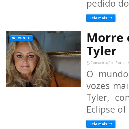
pedido do
Leia mais
Morre 
MUNDO
Tyler
Comunicação - Portal
O mundo 
vozes mai
Tyler, c
Eclipse of
Leia mais