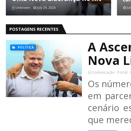
Unknown
July 29, 2026
Jul
POSTAGENS RECENTES
A Asce
POLÍTICA
Nova L
Comunicação - Portal
Os números
em parce
cenário e
que merec