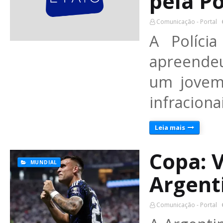
pela Po
Comunicação - Portal
A Políci
apreendeu
um jovem
infraciona
Leia mais
Copa: V
MUNDIAL
Argenti
Comunicação - Portal