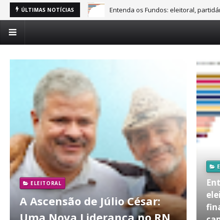
Entenda os Fundos: eleitoral, partid
ÚLTIMAS NOTÍCIAS
Ent
ELEITORAL
ele
A Ascensão de Júlio César:
fin
Uma Nova Liderança no RN
ca