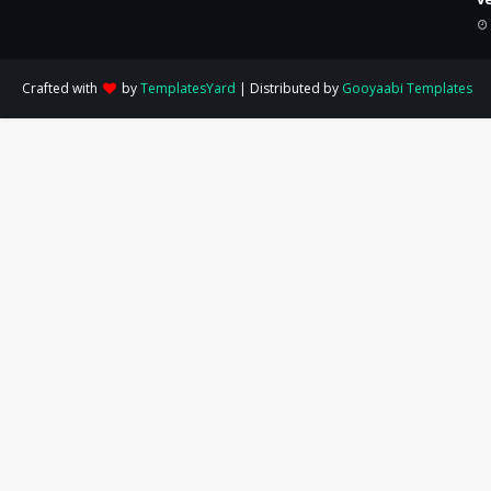
Crafted with
by
TemplatesYard
| Distributed by
Gooyaabi Templates