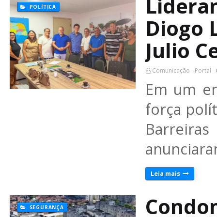
Lidera
POLÍTICA
Diogo L
Julio C
Comunicação - Portal
Em um en
força polí
Barreir
anunciara
Leia mais
Condom
SEGURANÇA