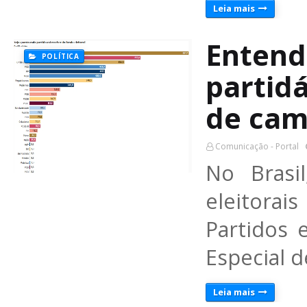
Leia mais
Entenda
POLÍTICA
partidá
de ca
Comunicação - Portal
No Brasi
eleitora
Partidos
Especial d
Leia mais