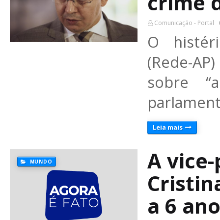
crime d
Comunicação - Portal
O histér
(Rede-AP)
sobre “a
parlament
Leia mais
A vice-
MUNDO
Cristi
a 6 ano