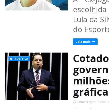
escolhida 
Lula da Si
do Esporte
Leia mais
Cotado
POLÍTICA
govern
milhõe
gráfic
Comunicação - Portal