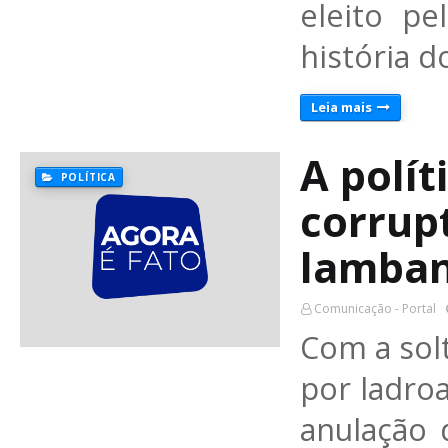
eleito p
história d
Leia mais
A políti
POLÍTICA
corrupt
lamba
Comunicação - Portal
Com a sol
por ladro
anulação 