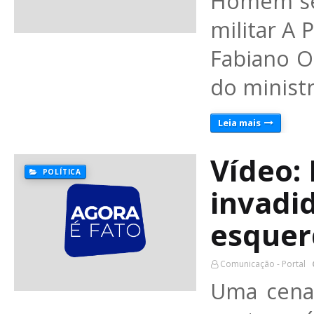
Homem se 
militar A 
Fabiano O
do minist
Leia mais
Vídeo:
POLÍTICA
invadi
esquer
Comunicação - Portal
Uma cena 