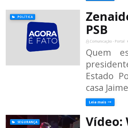
Zenaid
POLÍTICA
PSB
Comunicação - Portal
Quem es
president
Estado P
casa Jaime
Leia mais
Vídeo:
SEGURANÇA