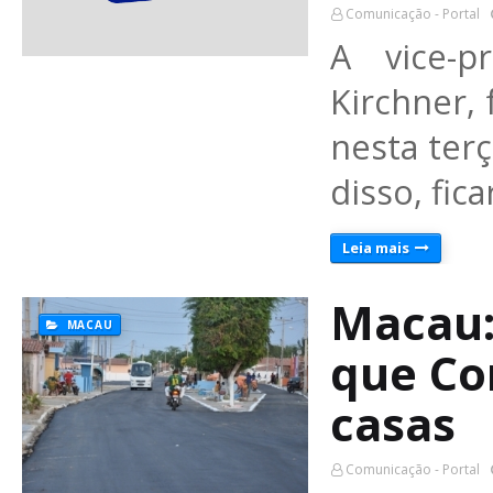
Comunicação - Portal
A vice-p
Kirchner, 
nesta terç
disso, fic
Leia mais
Macau:
MACAU
que Co
casas
Comunicação - Portal