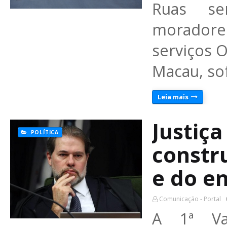
Ruas se
moradores
serviços 
Macau, so
Leia mais
Justiça
POLÍTICA
constr
e do e
Comunicação - Portal
A 1ª Va