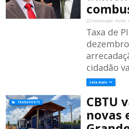
combus
Comunicação - Portal
Taxa de PI
dezembro.
arrecadaç
cidadão va
Leia mais
CBTU va
TRANSPORTE
novas 
Grande