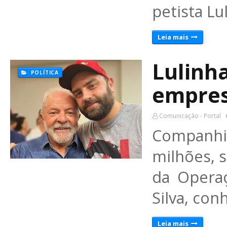
petista L
Leia mais
Lulinh
POLÍTICA
empres
Comunicação - Portal
Companh
milhões, 
da Operaç
Silva, con
Leia mais