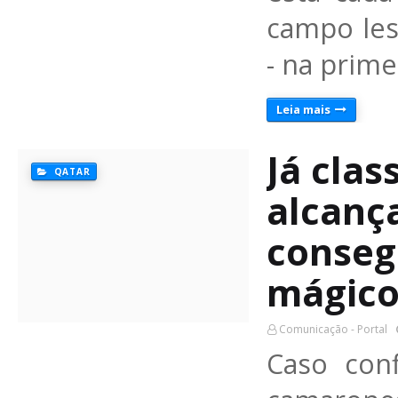
campo les
- na prim
Leia mais
Já clas
QATAR
alcanç
conseg
mágico
Comunicação - Portal
Caso con