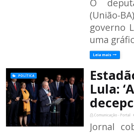
O deput
(União-B
governo L
uma gráfi
Leia mais
Estadã
POLÍTICA
Lula: 
decepc
Comunicação - Portal
Jornal co