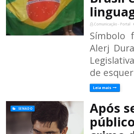
lingua
Comunicação - Portal
Símbolo 
Alerj Dur
Legislativ
de esquer
Leia mais
Após s
SENADO
público