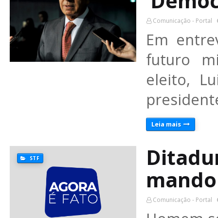
‘Democr
Comunicação - Portal
Em entre
futuro m
eleito, L
president
Leia mais
Ditadu
STF
mando
Comunicação - Portal