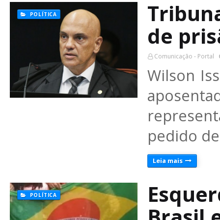
Tribuna
POLÍTICA
de pri
Comunicação - Portal
Wilson Is
aposent
represent
pedido de
Leia mais
Esquer
POLÍTICA
Brasil 