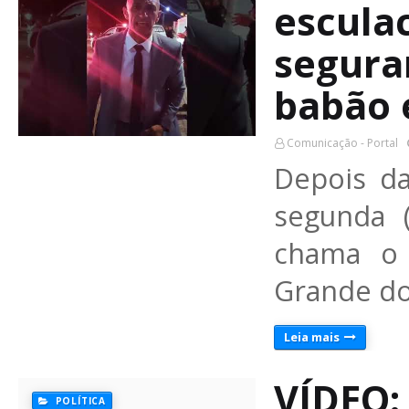
escula
segura
babão 
Comunicação - Portal
Depois da
segunda 
chama o 
Grande do
Leia mais
VÍDEO:
POLÍTICA