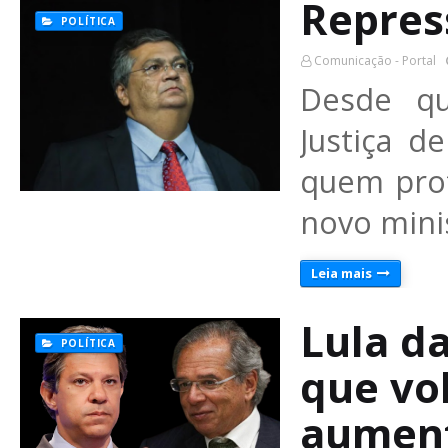
Repres
POLÍTICA
Comunicação - Portal
Desde qu
Justiça d
quem prot
novo minis
Leia mais
Lula d
POLÍTICA
que vo
aument