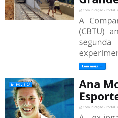
Comunicação - Portal
A Compan
(CBTU) a
segunda
experimen
Leia mais
Ana Mo
POLÍTICA
Esport
Comunicação - Portal
A ex-jog