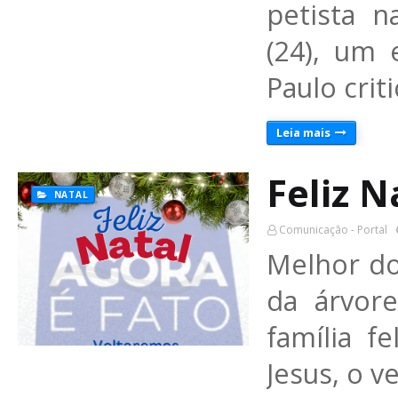
petista 
(24), um 
Paulo crit
Leia mais
Feliz N
NATAL
Comunicação - Portal
Melhor do
da árvor
família f
Jesus, o 