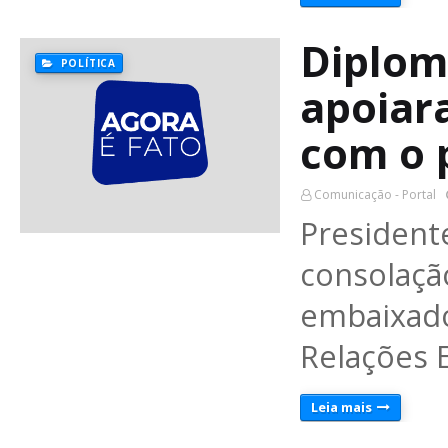
Diplom
POLÍTICA
apoiar
com o 
Comunicação - Portal
Preside
consolaç
embaixado
Relações 
Leia mais