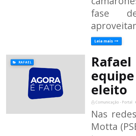
camaronese
fase 
aproveita
Leia mais
Rafael
RAFAEL
equipe
eleito
Comunicação - Portal
Nas redes
Motta (P