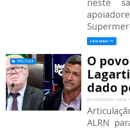
neste s
apoiado
Supermerc
Leia mais
O povo
POLÍTICA
Lagart
dado p
Comunicação - Portal
Articulaç
ALRN par