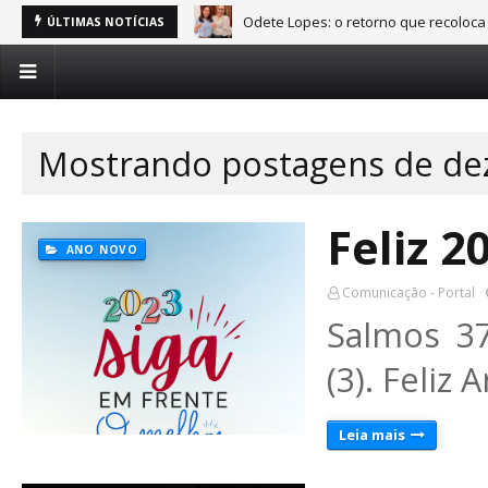
Odete Lopes: o retorno que recoloca
ÚLTIMAS NOTÍCIAS
Mostrando postagens de de
Feliz 2
ANO NOVO
Comunicação - Portal
Salmos 37
(3). Feliz
Leia mais