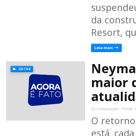
suspendeu 
da constr
Resort, 
Leia mais
Neymar
QATAR
maior 
atuali
Comunicação - Portal
O retorn
está cada