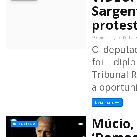
Sargen
protes
Comunicação - Portal
O deputad
foi dipl
Tribunal R
a oportun
Leia mais
Múcio,
POLÍTICA