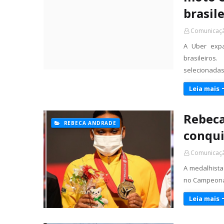
brasil
Comunicaçã
A Uber expa
brasileiro
selecionada
Leia mais
Rebeca
REBECA ANDRADE
conqui
Comunicaçã
A medalhista
no Campeonat
Leia mais