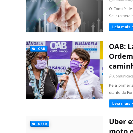
O Comitê de 
Selic (a taxa
Leia mais
OAB: L
OAB
Ordem 
caminh
Comunicaçã
Pela primeir
diante do Fó
Leia mais
Uber e
UBER
moto e