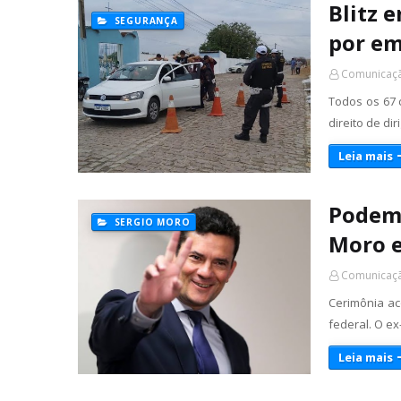
Blitz 
SEGURANÇA
por em
Comunicaçã
Todos os 67 
direito de d
Leia mais
Podemo
SERGIO MORO
Moro e
Comunicaçã
Cerimônia ac
federal. O e
Leia mais