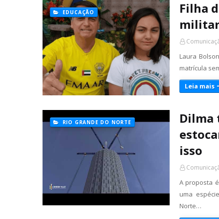
Filha 
EDUCAÇÃO
milita
Comunicaçã
Laura Bolson
matrícula sem
Leia mais
Dilma 
RIO GRANDE DO NORTE
estoca
isso
Comunicaçã
A proposta é
uma espécie
Norte…