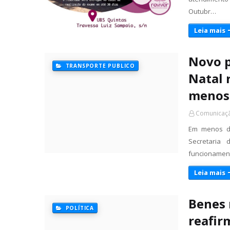
Outubr…
Leia mais
Novo p
TRANSPORTE PUBLICO
Natal 
menos
Comunicaçã
Em menos de
Secretaria
funcionamen
Leia mais
Benes 
POLÍTICA
reafir