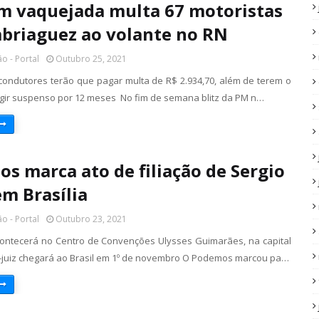
em vaquejada multa 67 motoristas
briaguez ao volante no RN
o - Portal
Outubro 25, 2021
condutores terão que pagar multa de R$ 2.934,70, além de terem o
irigir suspenso por 12 meses No fim de semana blitz da PM n…
s marca ato de filiação de Sergio
m Brasília
o - Portal
Outubro 23, 2021
ontecerá no Centro de Convenções Ulysses Guimarães, na capital
x-juiz chegará ao Brasil em 1º de novembro O Podemos marcou pa…