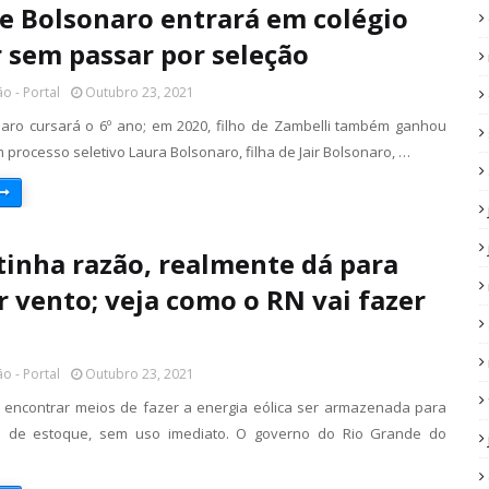
de Bolsonaro entrará em colégio
r sem passar por seleção
o - Portal
Outubro 23, 2021
aro cursará o 6º ano; em 2020, filho de Zambelli também ganhou
 processo seletivo Laura Bolsonaro, filha de Jair Bolsonaro, …
tinha razão, realmente dá para
r vento; veja como o RN vai fazer
o - Portal
Outubro 23, 2021
 encontrar meios de fazer a energia eólica ser armazenada para
 de estoque, sem uso imediato. O governo do Rio Grande do