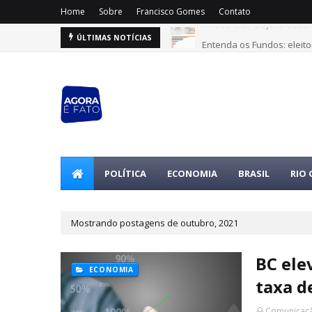
Home
Sobre
Francisco Gomes
Contato
Entenda os Fundos: eleito
ÚLTIMAS NOTÍCIAS
POLÍTICA
ECONOMIA
BRASIL
RIO
Mostrando postagens de outubro, 2021
BC ele
ECONOMIA
taxa d
Comunicaçã