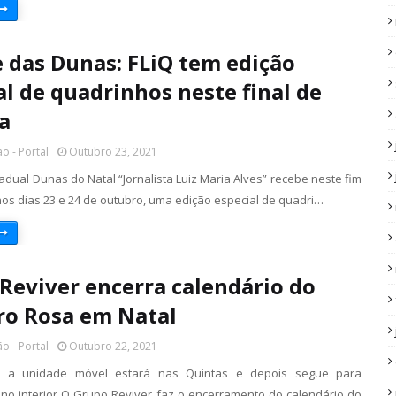
 das Dunas: FLiQ tem edição
al de quadrinhos neste final de
a
o - Portal
Outubro 23, 2021
dual Dunas do Natal “Jornalista Luiz Maria Alves” recebe neste fim
os dias 23 e 24 de outubro, uma edição especial de quadri…
Reviver encerra calendário do
o Rosa em Natal
o - Portal
Outubro 22, 2021
, a unidade móvel estará nas Quintas e depois segue para
no interior O Grupo Reviver faz o encerramento do calendário do