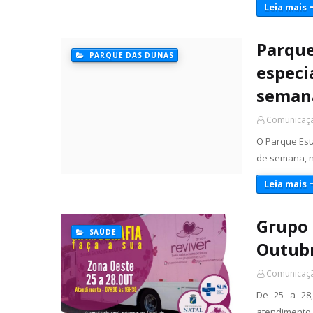
Leia mais
Parque
PARQUE DAS DUNAS
especi
seman
Comunicaçã
O Parque Esta
de semana, n
Leia mais
Grupo 
SAÚDE
Outubr
Comunicaçã
De 25 a 28
atendimento 