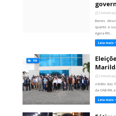
gover
Comunicaçã
Benes desc
quanto a sua
Agora RN…
Leia mais
Eleiçõ
RN
Marild
Comunicaçã
crédito das 
da OAB-RN, e
Leia mais