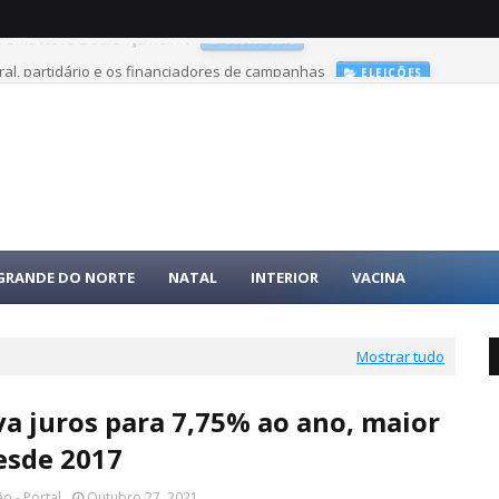
ral, partidário e os financiadores de campanhas
ELEIÇÕES
 GRANDE DO NORTE
NATAL
INTERIOR
VACINA
Mostrar tudo
va juros para 7,75% ao ano, maior
esde 2017
o - Portal
Outubro 27, 2021