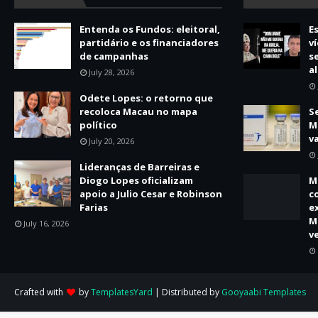
Entenda os Fundos: eleitoral,
E
partidário e os financiadores
v
de campanhas
s
a
July 28, 2026
Odete Lopes: o retorno que
recoloca Macau no mapa
S
político
M
v
July 20, 2026
Lideranças de Barreiras e
Diogo Lopes oficializam
M
apoio a Julio Cesar e Robinson
c
Farias
e
M
July 16, 2026
v
Crafted with
by
TemplatesYard
| Distributed by
Gooyaabi Templates