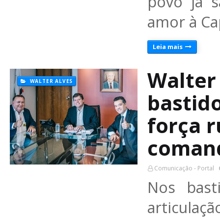
povo já 
amor à Ca
Leia mais
Walter 
WALTER ALVES
bastid
força r
comand
Comunicação - Portal
Nos bast
articula