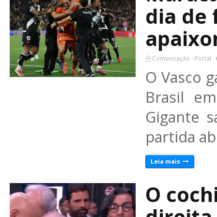
dia de 
apaixo
Comunicação - Portal
O Vasco ga
Brasil e
Gigante 
partida a
Leia mais
O coch
direita