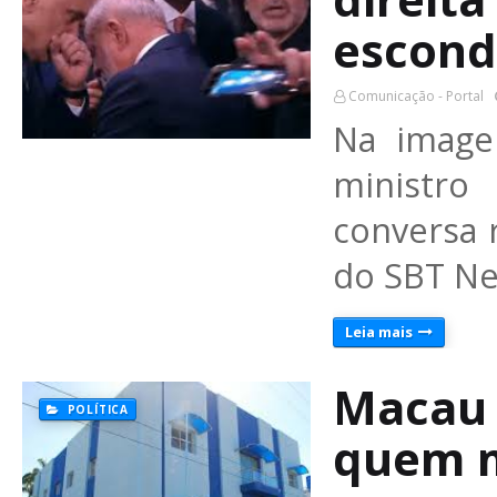
escond
Comunicação - Portal
Na image
ministr
conversa 
do SBT Ne
Leia mais
Macau 
POLÍTICA
quem m