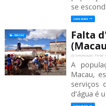
se escond
Leia mais
Falta 
MACAU
(Macau
Comunicação - Portal
A popula
Macau, es
serviços 
d'água é
Leia mais