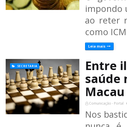
impondo u
ao reter 
como ICMS
Leia mais
Entre i
SECRETARIA
saúde n
Macau
Comunicação - Portal
Nos basti
nunca é 