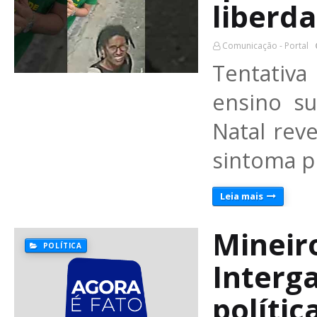
liberd
Comunicação - Portal
Tentativ
ensino su
Natal rev
sintoma p
Leia mais
Mineir
POLÍTICA
Interg
polític