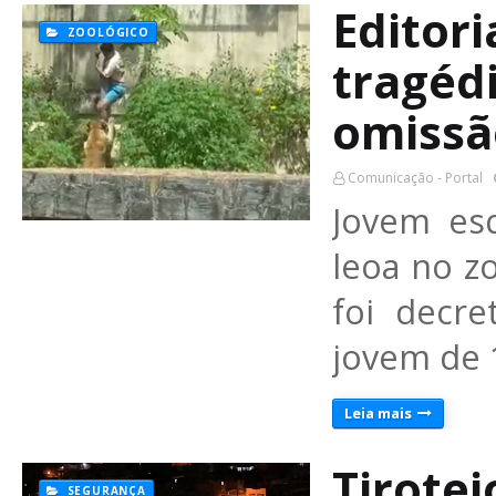
Editori
ZOOLÓGICO
tragéd
omissã
Comunicação - Portal
Jovem es
leoa no z
foi decre
jovem de 
Leia mais
Tirote
SEGURANÇA