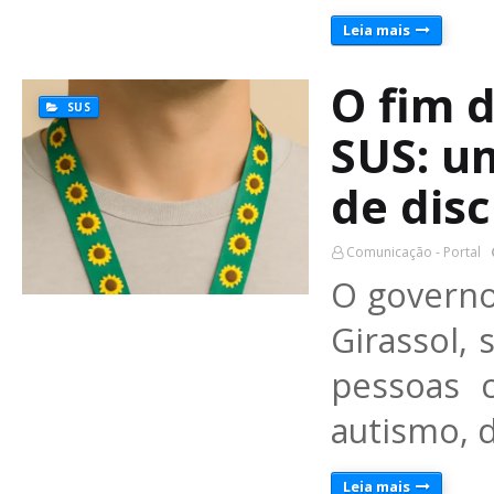
Leia mais
O fim 
SUS
SUS: u
de dis
Comunicação - Portal
O governo
Girassol, 
pessoas 
autismo, 
Leia mais