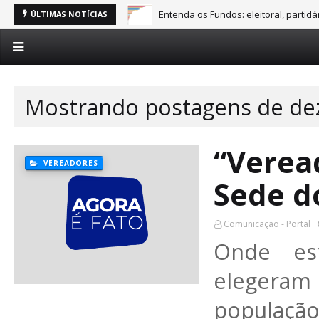
Entenda os Fundos: eleitoral, partid
ÚLTIMAS NOTÍCIAS
Mostrando postagens de de
“Verea
VEREADORES
Sede d
Comunicação - Portal
Onde es
elegeram
população