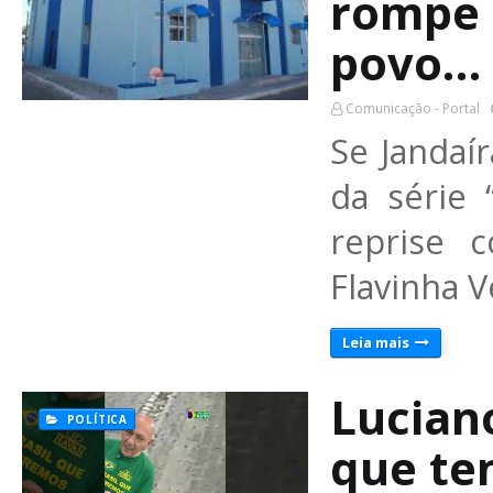
rompe é
povo…
Comunicação - Portal
Se Jandaí
da série 
reprise 
Flavinha 
Leia mais
Lucian
POLÍTICA
que te