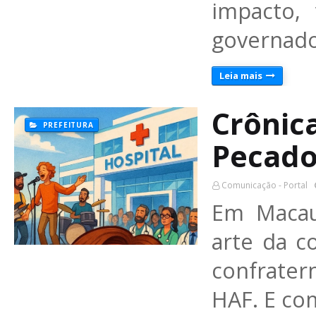
impacto,
governado
Leia mais
Crônic
PREFEITURA
Pecad
Comunicação - Portal
Em Macau,
arte da c
confrate
HAF. E co