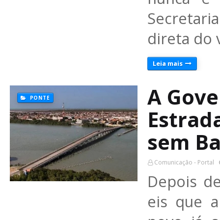
Secretari
direta do 
Leia mais
A Gove
PONTE
Estrad
sem Ba
Comunicação - Portal
Depois de
eis que a