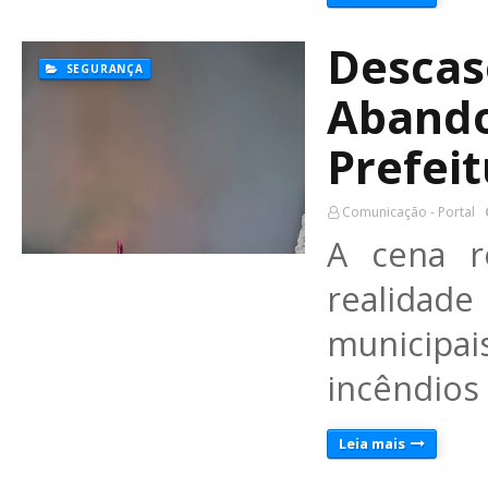
Descas
SEGURANÇA
Abando
Prefei
Comunicação - Portal
A cena r
realidad
municipa
incêndios
Leia mais