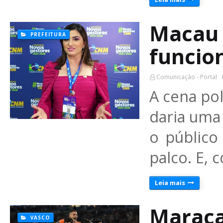
Macau 
PREFEITURA
funcio
Comunicação - Portal
A cena pol
daria uma
o público
palco. E,
Leia mais
Maraca
VASCO