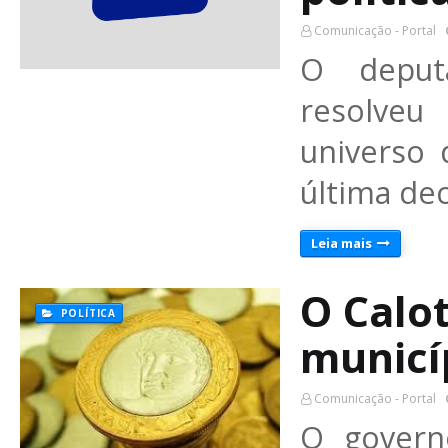
Comunicação - Portal
O deput
resolveu
universo 
última dec
Leia mais
O Calo
POLÍTICA
municí
Comunicação - Portal
O govern