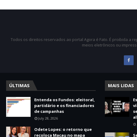
Todos os direitos reservados ao portal Agora é Fato. É proibida a 
meios eletrônicos ou impress
ÚLTIMAS
MAIS LIDAS
Entenda os Fundos: eleitoral,
E
partidário e os financiadores
v
de campanhas
s
a
July 28, 2026
Odete Lopes: o retorno que
recoloca Macau no mapa
S