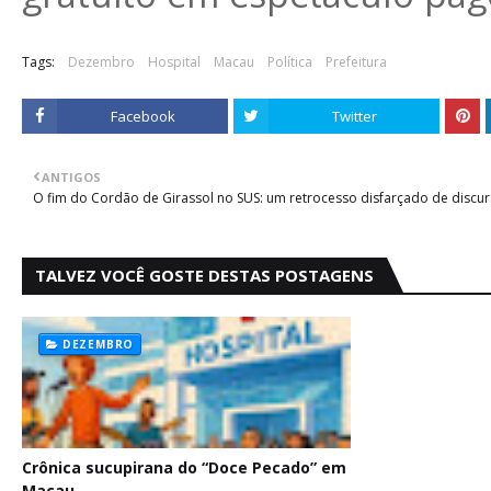
Tags:
Dezembro
Hospital
Macau
Política
Prefeitura
Facebook
Twitter
ANTIGOS
O fim do Cordão de Girassol no SUS: um retrocesso disfarçado de discu
TALVEZ VOCÊ GOSTE DESTAS POSTAGENS
DEZEMBRO
Crônica sucupirana do “Doce Pecado” em
Macau