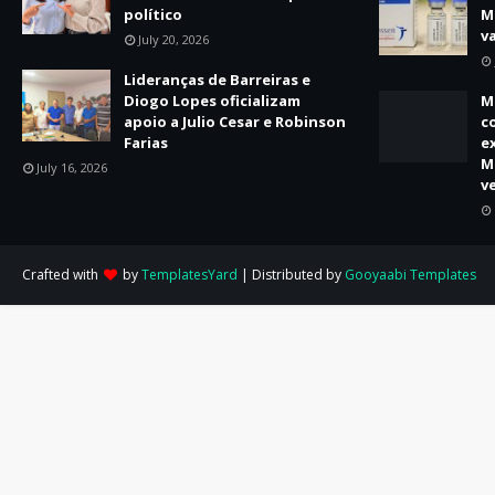
político
M
v
July 20, 2026
Lideranças de Barreiras e
Diogo Lopes oficializam
M
apoio a Julio Cesar e Robinson
c
Farias
e
M
July 16, 2026
v
Crafted with
by
TemplatesYard
| Distributed by
Gooyaabi Templates