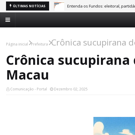
Entenda os Fundos: eleitoral, partid
ÚLTIMAS NOTÍCIAS
Crônica sucupirana 
Página inicial
Prefeitura
Crônica sucupirana
Macau
Comunicação - Portal
Dezembro 02, 2025