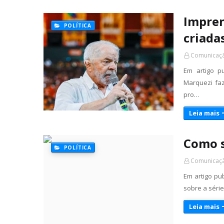
Impren
POLÍTICA
criada
Comunicaçã
Em artigo p
Marquezi fa
pro…
Leia mais
Como s
POLÍTICA
Comunicaçã
Em artigo pu
sobre a série
Leia mais