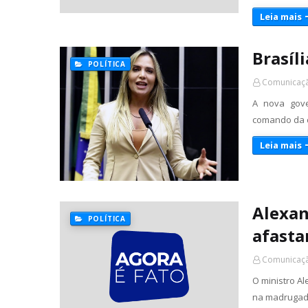
Leia mais
Brasíl
POLÍTICA
Comunicaçã
A nova gove
comando da c
Leia mais
Alexan
POLÍTICA
afasta
Comunicaçã
O ministro A
na madrugada