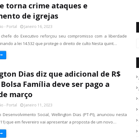
 e torna crime ataques e
ento de igrejas
o - Portal
Janeiro 16, 2023
o chefe do Executivo reforçou seu compromisso com a liberdade
sinando a lei 14.532 que protege o direito de culto Nesta quint…
gton Dias diz que adicional de R$
 Bolsa Família deve ser pago a
 de março
o - Portal
Janeiro 11, 2023
o Desenvolvimento Social, Wellington Dias (PT-PI), anunciou nesta
 (11) que em fevereiro vai apresentar a proposta de um novo…