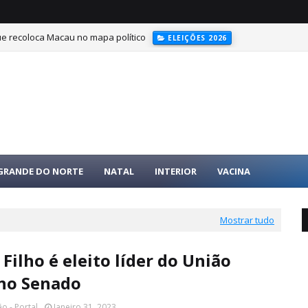
ue recoloca Macau no mapa político
ELEIÇÕES 2026
 GRANDE DO NORTE
NATAL
INTERIOR
VACINA
Mostrar tudo
 Filho é eleito líder do União
 no Senado
o - Portal
Janeiro 31, 2023