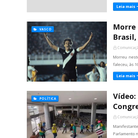
Leia mais
Morre 
VASCO
Brasil
Comunicaçã
Morreu neste
faleceu, às 1
Leia mais
Vídeo:
POLÍTICA
Congre
Comunicaçã
Manifestant
Parlamento n