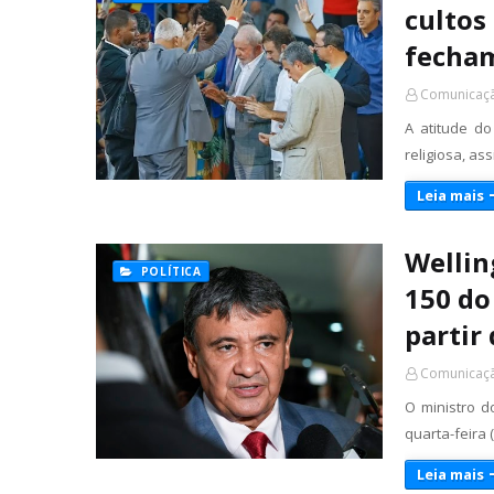
cultos
fecham
Comunicaçã
A atitude d
religiosa, as
Leia mais
Wellin
POLÍTICA
150 do
partir
Comunicaçã
O ministro d
quarta-feira
Leia mais