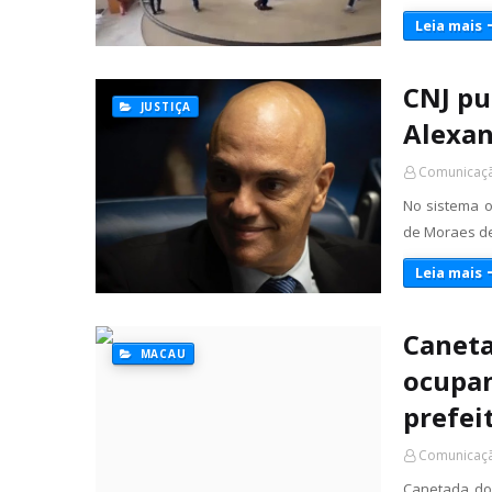
Leia mais
CNJ pu
JUSTIÇA
Alexan
Comunicaçã
No sistema o
de Moraes de
Leia mais
Caneta
MACAU
ocupan
prefei
Comunicaçã
Canetada do