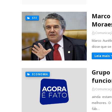
Marco 
STF
Moraes
Comunicaçã
Marco Auréli
disse que se
Leia mais
Grupo 
ECONOMIA
funcio
Comunicaçã
ainda estam
melhores. O 
fáb…