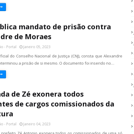
blica mandato de prisão contra
dre de Moraes
o - Portal
Janeiro 05, 2023
ficial do Conselho Nacional de Justiça (CNJ), consta que Alexandre
terminou a prisão de si mesmo. O documento foi inserido no…
da de Zé exonera todos
tes de cargos comissionados da
tura
o - Portal
Janeiro 04, 2023
 prefeito Zé Antonio exonera todos os comissionados de uma só