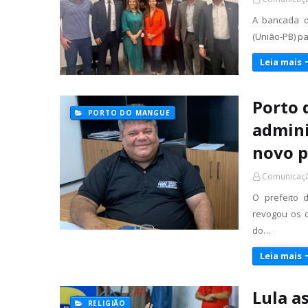
A bancada d
(União-PB) pa
Leia mais
Porto 
PORTO DO MANGUE
admini
novo p
Comunicaçã
O prefeito 
revogou os 
do…
Leia mais
Lula a
RELIGIÃO