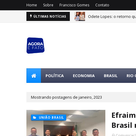
Home
Sobre
Francisco Gomes
Contato
Odete Lopes: o retorno q
ÚLTIMAS NOTÍCIAS
POLÍTICA
ECONOMIA
BRASIL
RIO
Mostrando postagens de janeiro, 2023
Efraim
UNIÃO BRASIL
Brasil
Comunicaçã