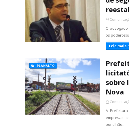
reesta
Comunicaçã
O advogado e
os poderosos
Leia mais
Prefei
PLANALTO
licita
sobre 
Nova
Comunicaçã
A Prefeitur
empresas se
pontilhão…