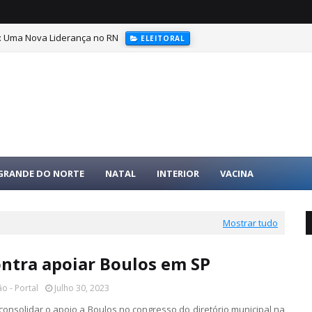
r: Uma Nova Liderança no RN
ELEITORAL
ral, partidário e os financiadores de campanhas
ELEIÇÕES
 GRANDE DO NORTE
NATAL
INTERIOR
VACINA
Mostrar tudo
ontra apoiar Boulos em SP
o - Portal
Julho 30, 2023
consolidar o apoio a Boulos no congresso do diretório municipal na