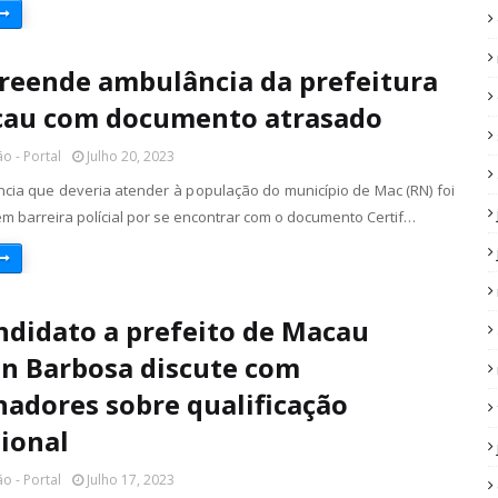
reende ambulância da prefeitura
cau com documento atrasado
o - Portal
Julho 20, 2023
ia que deveria atender à população do município de Mac (RN) foi
m barreira polícial por se encontrar com o documento Certif…
ndidato a prefeito de Macau
in Barbosa discute com
hadores sobre qualificação
sional
o - Portal
Julho 17, 2023