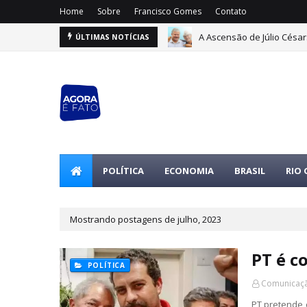
Home
Sobre
Francisco Gomes
Contato
A Ascensão de Júlio Césa
Entenda os Fundos: eleito
ÚLTIMAS NOTÍCIAS
POLÍTICA
ECONOMIA
BRASIL
RIO
Mostrando postagens de julho, 2023
PT é c
POLÍTICA
Comunicaçã
PT pretende 