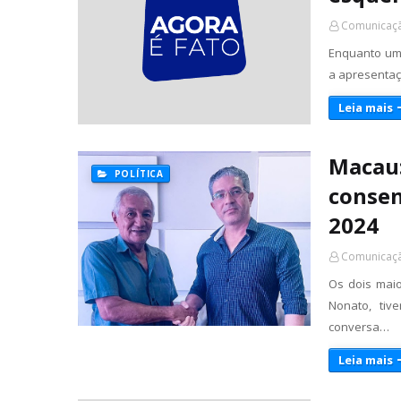
Comunicaçã
Enquanto um 
a apresentaçã
Leia mais
Macau:
POLÍTICA
consen
2024
Comunicaçã
Os dois mai
Nonato, tiv
conversa…
Leia mais