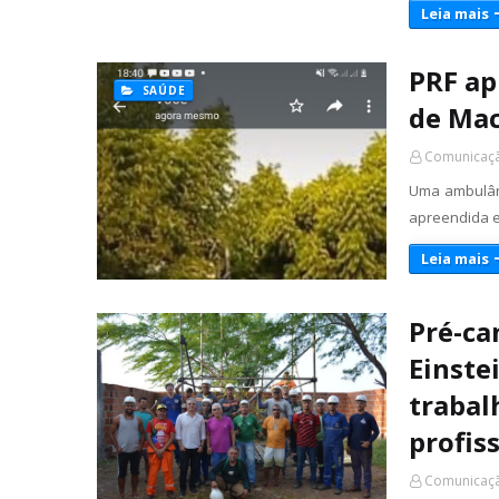
Leia mais
PRF ap
SAÚDE
de Ma
Comunicaçã
Uma ambulânc
apreendida e
Leia mais
Pré-ca
Einste
trabal
profis
Comunicaçã