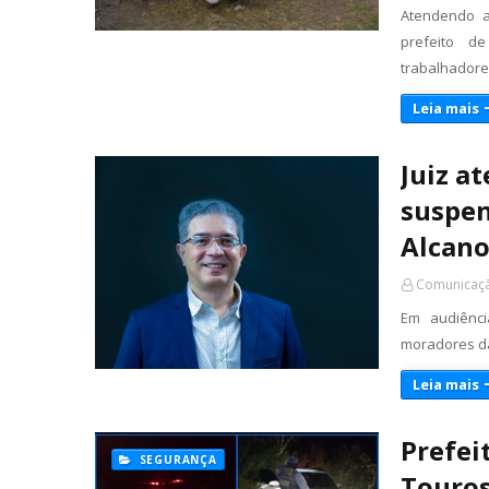
Atendendo a
prefeito d
trabalhador
Leia mais
Juiz a
suspen
Alcano
Comunicaçã
Em audiênci
moradores da
Leia mais
Prefei
SEGURANÇA
Touros