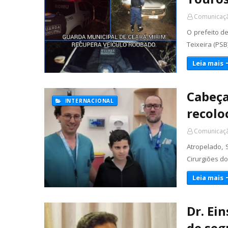
Comunicaçã
O prefeito de
Teixeira (PSB
Leia mais
Cabeça
INTERNACIONAL
recolo
Comunicaçã
Atropelado, 
Cirurgiões d
Leia mais
Dr. Ei
de seg