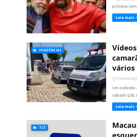
próxima sema
Leia mais
Vídeos
PENDÊNCIAS
camarã
vários
Comunicaçã
Um incêndio
sábado (29),
Leia mais
Macau:
TCE
esquen