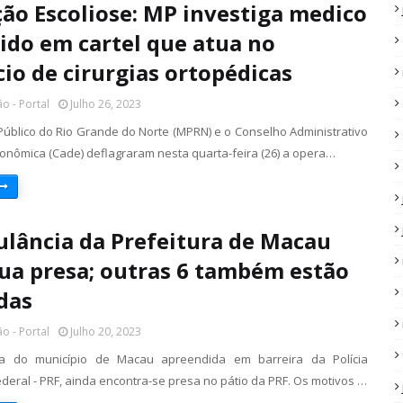
ão Escoliose: MP investiga medico
ido em cartel que atua no
io de cirurgias ortopédicas
o - Portal
Julho 26, 2023
 Público do Rio Grande do Norte (MPRN) e o Conselho Administrativo
onômica (Cade) deflagraram nesta quarta-feira (26) a opera…
lância da Prefeitura de Macau
ua presa; outras 6 também estão
das
o - Portal
Julho 20, 2023
a do município de Macau apreendida em barreira da Polícia
deral - PRF, ainda encontra-se presa no pátio da PRF. Os motivos …