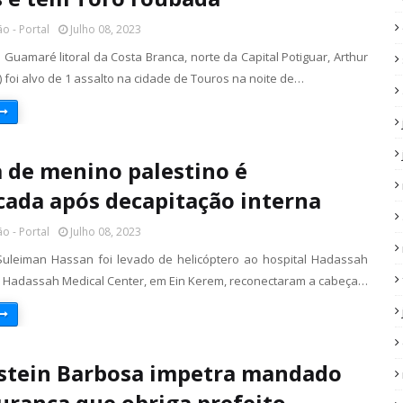
o - Portal
Julho 08, 2023
 Guamaré litoral da Costa Branca, norte da Capital Potiguar, Arthur
) foi alvo de 1 assalto na cidade de Touros na noite de…
 de menino palestino é
cada após decapitação interna
o - Portal
Julho 08, 2023
Suleiman Hassan foi levado de helicóptero ao hospital Hadassah
o Hadassah Medical Center, em Ein Kerem, reconectaram a cabeça…
nstein Barbosa impetra mandado
urança que obriga prefeito