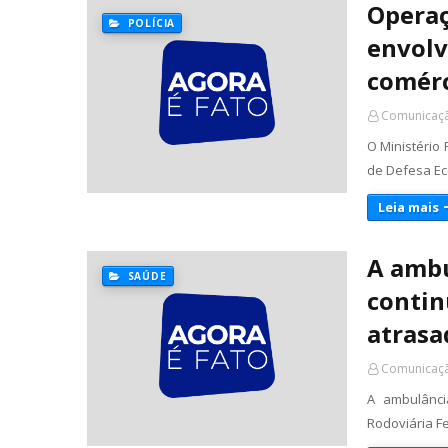
Operaç
POLÍCIA
envolv
comérc
Comunicaçã
O Ministério
de Defesa Ec
Leia mais
A ambu
SAÚDE
contin
atrasa
Comunicaçã
A ambulânci
Rodoviária Fe