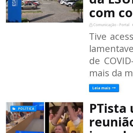
com co
Comunicação - Portal
Tive aces
lamentave
de COVID-
mais da m
Leia mais
PTista
POLÍTICA
reuniã