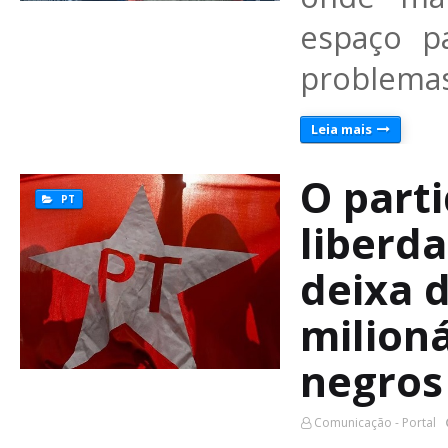
espaço p
problemas
Leia mais
O part
PT
liberda
deixa d
milion
negros
Comunicação - Portal