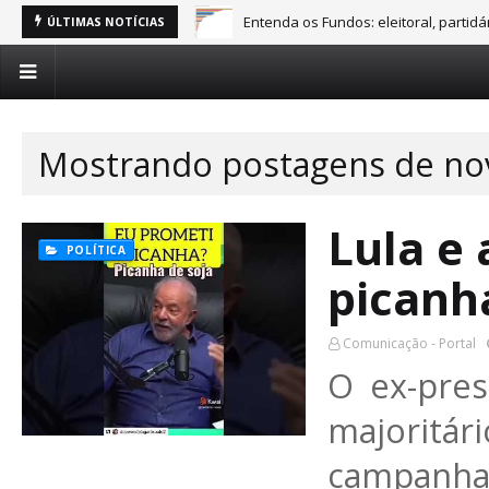
Entenda os Fundos: eleitoral, partid
ÚLTIMAS NOTÍCIAS
Mostrando postagens de no
Lula e
POLÍTICA
picanha
Comunicação - Portal
O ex-pres
majoritá
campan