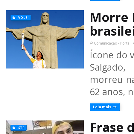
Morre I
VÔLEI
brasile
Comunicação - Portal
Ícone do v
Salgado,
morreu na
62 anos, 
Leia mais
Frase d
STF