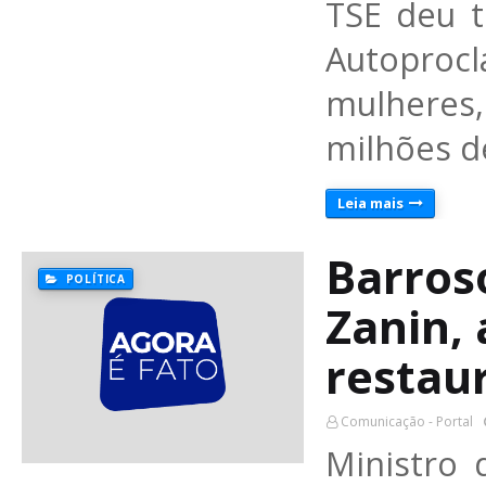
TSE deu t
Autoproc
mulheres
milhões d
Leia mais
Barroso
POLÍTICA
Zanin,
restau
Comunicação - Portal
Ministro