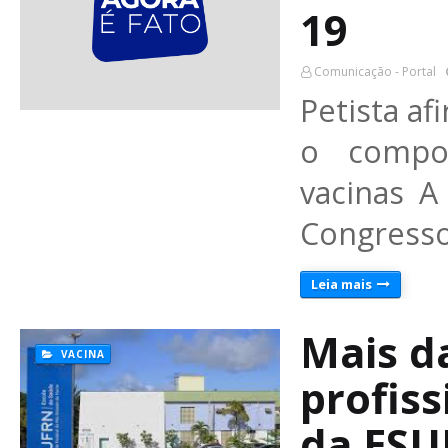
19
Comunicação - Portal
Petista af
o compo
vacinas A
Congresso
Leia mais
Mais d
VACINA
profis
da ESU