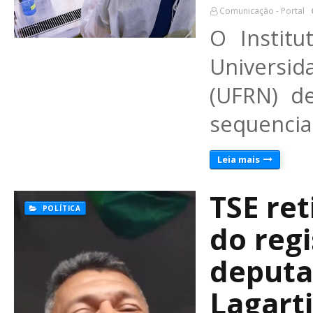
Comunicação - Portal
O Institu
Universid
(UFRN) d
sequenci
Leia mais
TSE re
POLÍTICA
do reg
deputa
Lagart