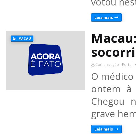
votou nest
Leia mais
Macau:
MACAU
socorr
Comunicação - Portal
O médico 
ontem à 
Chegou n
grave hem
Leia mais