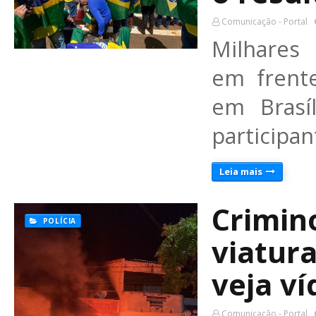
Comunicação - Portal
Milhares
em frente
em Brasí
participan
Leia mais
Crimin
POLÍCIA
viatur
veja v
Comunicação - Portal