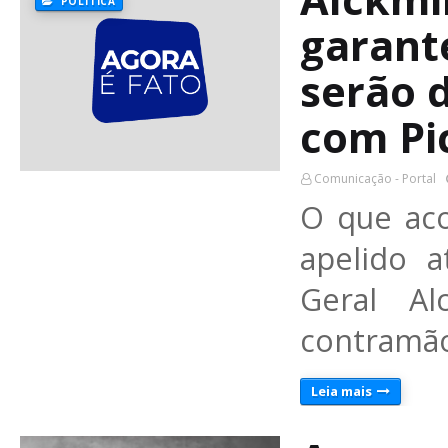
POLÍTICA
garant
serão 
com Pi
Comunicação - Portal
O que ac
apelido a
Geral A
contramã
Leia mais