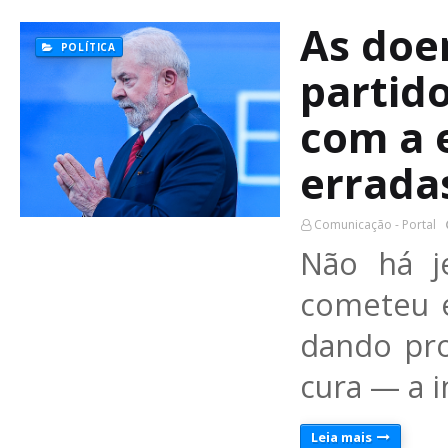
As doe
POLÍTICA
partid
com a 
errada
Comunicação - Portal
Não há j
cometeu e
dando pr
cura — a 
Leia mais