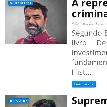
A repre
SEGURANÇA
crimina
Comunicação - Portal
Segundo E
livro 
investi
fundamen
Hist…
Leia mais
Suprem
POLÍTICA