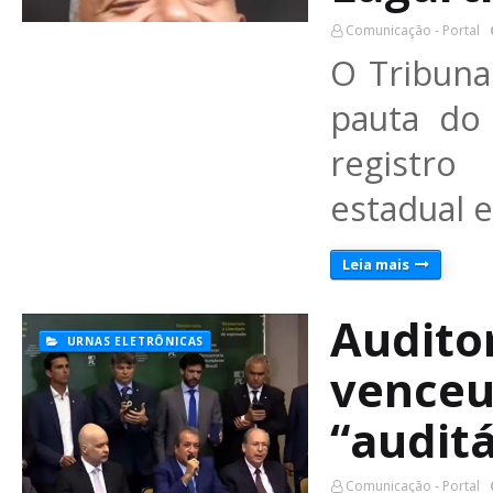
Comunicação - Portal
O Tribunal
pauta do 
registr
estadual 
Leia mais
Audito
URNAS ELETRÔNICAS
venceu
“auditá
Comunicação - Portal