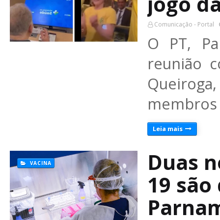
jogo d
Comunicação - Portal
O PT, Pa
reunião 
Queiroga,
membros 
Leia mais
Duas n
VACINA
19 são
Parnam