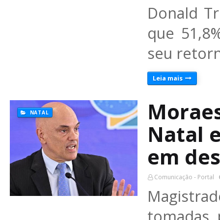
Donald T
que 51,8
seu retor
Leia mais
Moraes
NATAL
Natal 
em des
Comunicação - Portal
Magistrad
tomadas p