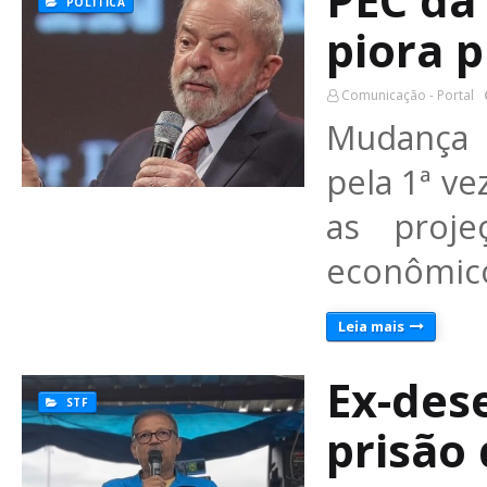
PEC da
POLÍTICA
piora 
Comunicação - Portal
Mudança n
pela 1ª v
as proje
econômico
Leia mais
Ex-des
STF
prisão