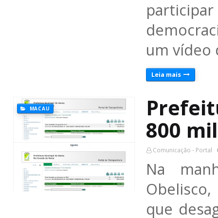
participa
democrac
um vídeo 
Leia mais
Prefei
MACAU
800 mil
Comunicação - Portal
Na manh
Obelisco
que desa