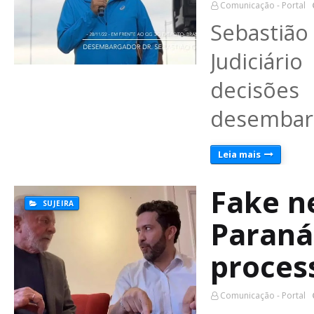
Comunicação - Portal
Sebastião
Judiciário
decisões
desembar
Leia mais
Fake n
SUJEIRA
Paraná
proces
Comunicação - Portal