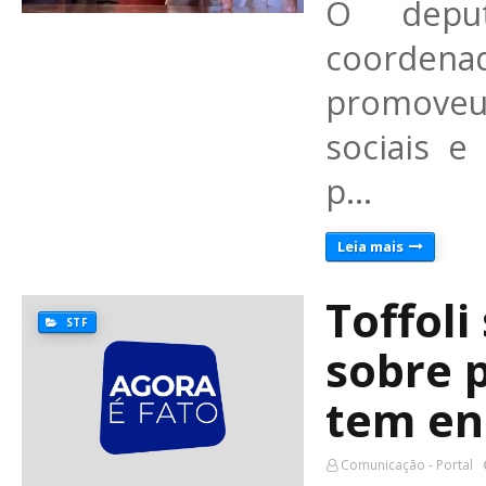
O deput
coorden
promoveu
sociais e
p…
Leia mais
Toffol
STF
sobre 
tem en
Comunicação - Portal