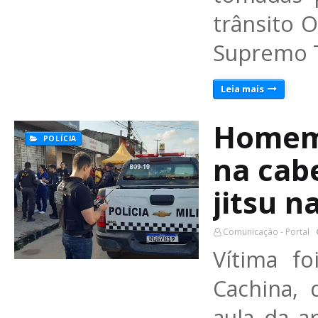
trânsito 
Supremo 
Leia mais
Homem 
POLÍCIA
na cab
jitsu n
Comunicação - Portal
Vítima fo
Cachina, 
aula da a