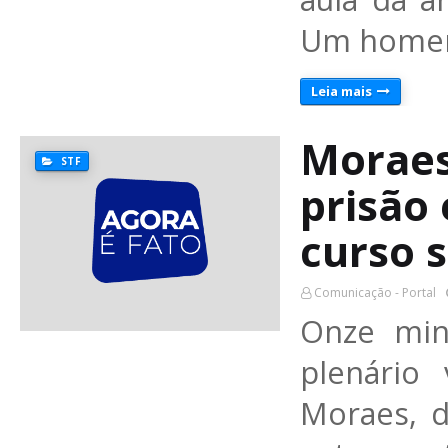
Um homem
Leia mais
Moraes
STF
prisão
curso 
Comunicação - Portal
Onze min
plenário
Moraes, d