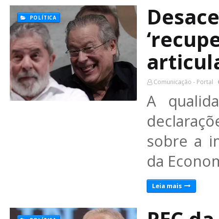
Desace
POLÍTICA
‘recupe
articu
Comunicação - Portal
A qualid
declaraçõ
sobre a i
da Econom
Leia mais