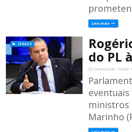
prometend
Leia mais
Rogéri
SENADO
do PL 
Comunicação - Portal
Parlame
eventuai
ministros
Marinho (
Leia mais