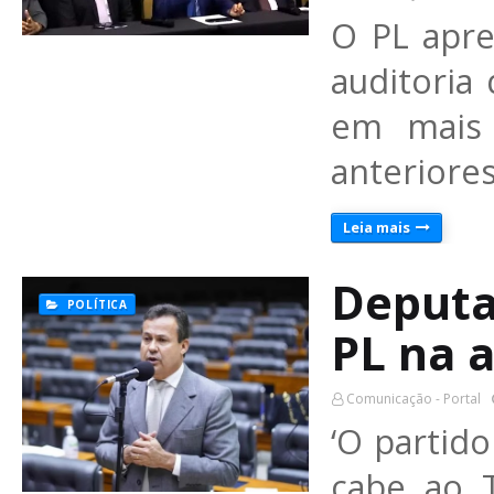
O PL apre
auditoria
em mais 
anteriore
Leia mais
Deputa
POLÍTICA
PL na 
Comunicação - Portal
‘O partido
cabe ao 