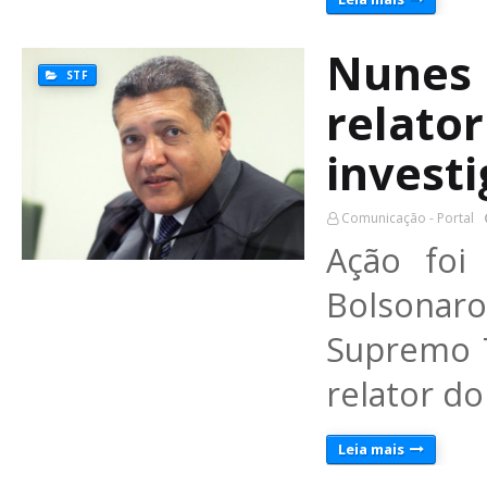
Nunes 
STF
relato
investi
Comunicação - Portal
Ação foi 
Bolsonar
Supremo T
relator d
Leia mais