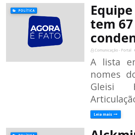
Equipe
POLÍTICA
tem 67
conde
Comunicação - Portal
A lista e
nomes do
Gleisi 
Articulaçã
Leia mais
Alckmi