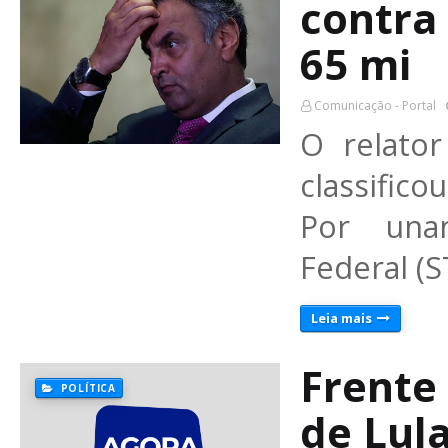
contra
65 mi
Comunicação - Portal
O relator
classifico
Por una
Federal (S
Leia mais
Frente 
POLÍTICA
de Lul