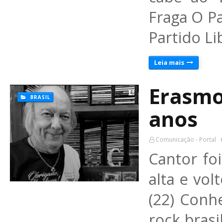
Fraga O Pa
Partido L
Leia mais
Erasmo
BRASIL
anos
Comunicação - Portal
Cantor fo
alta e vol
(22) Conh
rock brasi