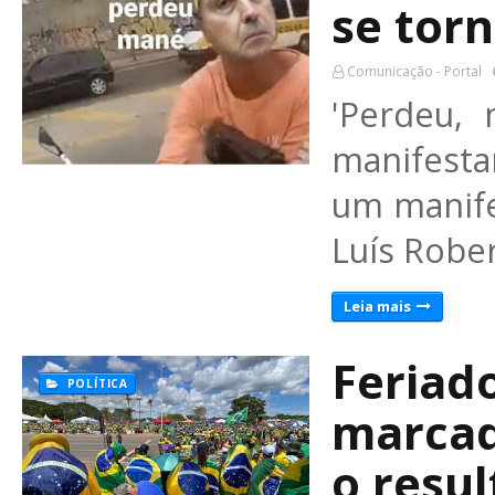
se tor
Comunicação - Portal
'Perdeu,
manifest
um manife
Luís Robe
Leia mais
Feriad
POLÍTICA
marcad
o resul