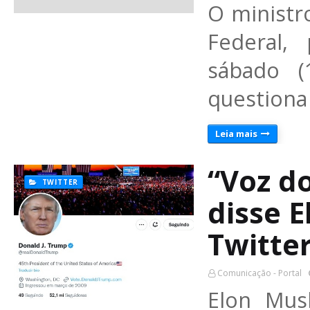
O ministr
Federal,
sábado (
questiona 
Leia mais
“Voz do
TWITTER
disse E
Twitte
Comunicação - Portal
Elon Mus