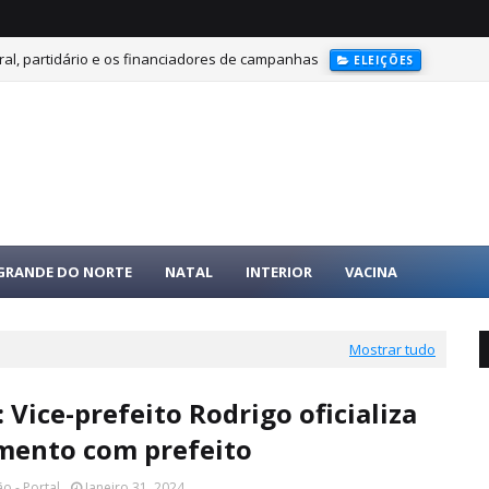
ral, partidário e os financiadores de campanhas
ELEIÇÕES
 GRANDE DO NORTE
NATAL
INTERIOR
VACINA
Mostrar tudo
 Vice-prefeito Rodrigo oficializa
mento com prefeito
o - Portal
Janeiro 31, 2024