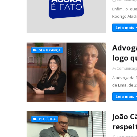
Enfim, o que
Rodrigo Alad
Leia mais
Advoga
SEGURANÇA
logo q
Comunicaçã
A advogada B
de Lima, de 2
Leia mais
João C
POLÍTICA
respei