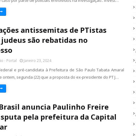
aso por parte de policiais envolvidos na investigação.. Invest…
ações antissemitas de PTistas
 judeus são rebatidas no
esso
o - Portal
Janeiro 23, 2024
ederal e pré-candidata à Prefeitura de São Paulo Tabata Amaral
se ontem, segunda (22) que a proposta do ex-presidente do PT J…
Brasil anuncia Paulinho Freire
isputa pela prefeitura da Capital
ar