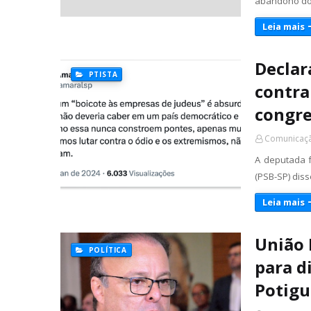
abandono do c
Leia mais
Declar
PTISTA
contra
congr
Comunicaçã
A deputada f
(PSB-SP) dis
Leia mais
União 
POLÍTICA
para d
Potigu