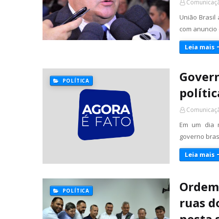
Comunicaçã
União Brasil
com anuncio 
Leia mais
Govern
POLÍTICA
polític
Comunicaçã
Em um dia m
governo brasi
Leia mais
Ordem 
POLÍTICA
ruas d
nesta 