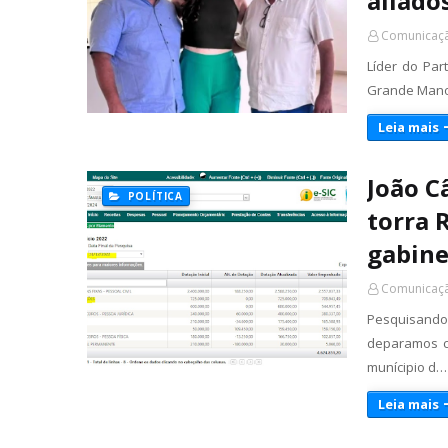
aliado
Comunicaçã
Líder do Par
Grande Manoe
Leia mais
João C
POLÍTICA
torra 
gabine
Comunicaçã
Pesquisand
deparamos c
munícipio d…
Leia mais