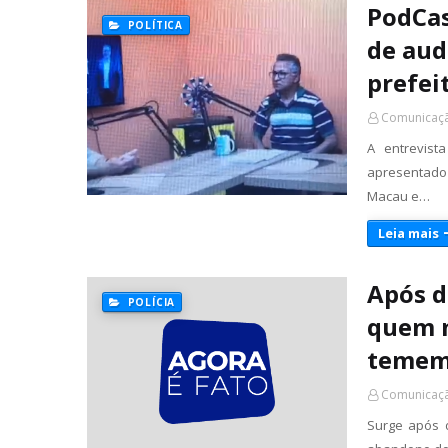
PodCas
POLÍTICA
de aud
prefei
Comunicaçã
A entrevist
apresentado
Macau e…
Leia mais
Após d
POLÍCIA
quem m
temem 
Comunicaçã
Surge após d