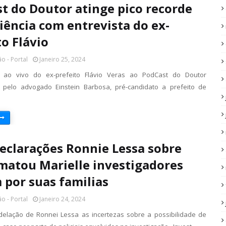
t do Doutor atinge pico recorde
iência com entrevista do ex-
to Flávio
o - Portal
Janeiro 25, 2024
a ao vivo do ex-prefeito Flávio Veras ao PodCast do Doutor
 pelo advogado Einstein Barbosa, pré-candidato a prefeito de
eclarações Ronnie Lessa sobre
atou Marielle investigadores
por suas familias
o - Portal
Janeiro 24, 2024
elação de Ronnei Lessa as incertezas sobre a possibilidade de