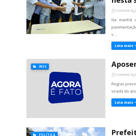
Comunicaçã
Na manhã de
pavimentação
v…
Leia mais
Aposen
INSS
Comunicaçã
Regras previ
virada do an
Leia mais
Prefei
POLÍTICA