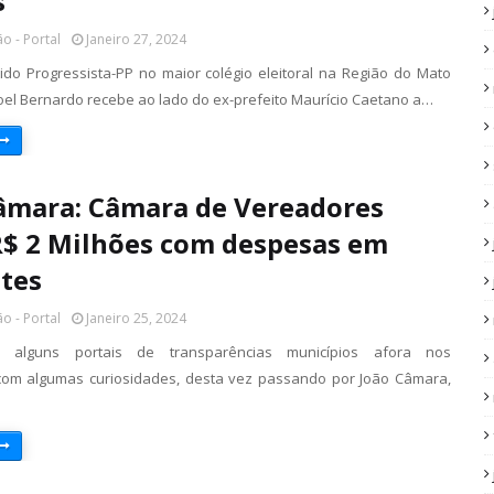
s
o - Portal
Janeiro 27, 2024
tido Progressista-PP no maior colégio eleitoral na Região do Mato
l Bernardo recebe ao lado do ex-prefeito Maurício Caetano a…
âmara: Câmara de Vereadores
R$ 2 Milhões com despesas em
tes
o - Portal
Janeiro 25, 2024
o alguns portais de transparências municípios afora nos
om algumas curiosidades, desta vez passando por João Câmara,