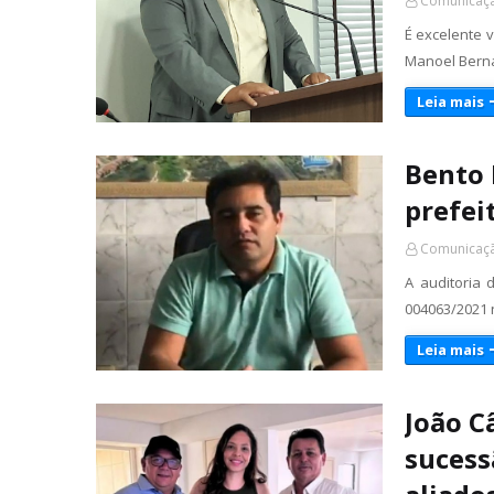
Comunicaçã
É excelente v
Manoel Berna
Leia mais
Bento 
prefei
Comunicaçã
A auditoria 
004063/2021 
Leia mais
João C
sucess