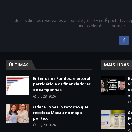
Todos os direitos reservados ao portal Agora é Fato. É proibida a 
meios eletrônicos ou impress
ÚLTIMAS
MAIS LIDAS
Entenda os Fundos: eleitoral,
E
partidário e os financiadores
v
de campanhas
s
a
July 28, 2026
Odete Lopes: o retorno que
recoloca Macau no mapa
S
político
M
v
July 20, 2026