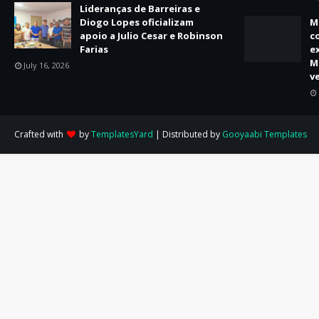
Lideranças de Barreiras e
Diogo Lopes oficializam
M
apoio a Julio Cesar e Robinson
c
Farias
e
M
July 16, 2026
v
Crafted with
by
TemplatesYard
| Distributed by
Gooyaabi Templates