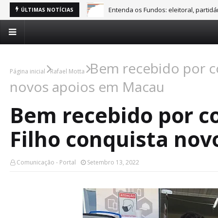
Entenda os Fundos: eleitoral, partid
ÚLTIMAS NOTÍCIAS
Bem recebido por co
Página inicial
Rafael Motta
novos apoios em Macau
Bem recebido por c
Filho conquista no
Comunicação - Portal
Setembro 13, 2022