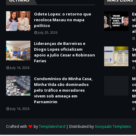
Odete Lopes: o retorno que
E
recoloca Macau no mapa
v
político
s
a
July 20, 2026
Lideranças de Barreiras e
Diogo Lopes oficializam
S
apoio a Julio Cesar e Robinson
M
Farias
v
July 16, 2026
Condomínios do Minha Casa,
M
Minha Vida são dominados
c
pelo tráfico e moradores
e
vivem sob ameaça em
M
Parnamirim
v
July 16, 2026
Crafted with
by
TemplatesYard
| Distributed by
Gooyaabi Templates