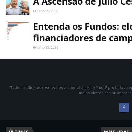
A Ascensão de Júlio C
Julho 29, 2026
Entenda os Fundos: ele
financiadores de cam
Julho 28, 2026
Todos os direitos reservados ao portal Agora é Fato. É proibida a 
meios eletrônicos ou impress
ÚLTIMAS
MAIS LIDAS