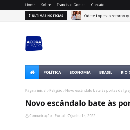
Home
Sobre
Francisco Gomes
Contato
Odete Lopes: o retorno q
ÚLTIMAS NOTÍCIAS
POLÍTICA
ECONOMIA
BRASIL
RIO
Página inicial
Religião
Novo escândalo bate às portas da Igre
Novo escândalo bate às por
Comunicação - Portal
Junho 14, 2022