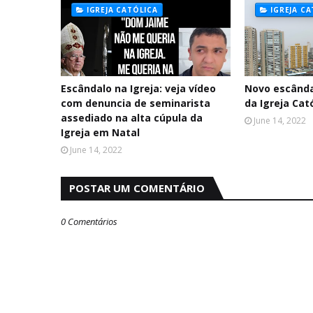
IGREJA CATÓLICA
IGREJA C
Escândalo na Igreja: veja vídeo
Novo escânda
com denuncia de seminarista
da Igreja Cat
assediado na alta cúpula da
June 14, 2022
Igreja em Natal
June 14, 2022
POSTAR UM COMENTÁRIO
0 Comentários