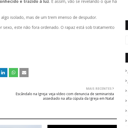
onhecido e trazido à luz
. E assim, vão se revelando o que há
de algo isolado, mas de um trem imenso de despudor.
er sexo, este não fora ordenado. O rapaz está sob tratamento
MAIS RECENTES
Escândalo na Igreja: veja vídeo com denuncia de seminarista
assediado na alta cúpula da Igreja em Natal