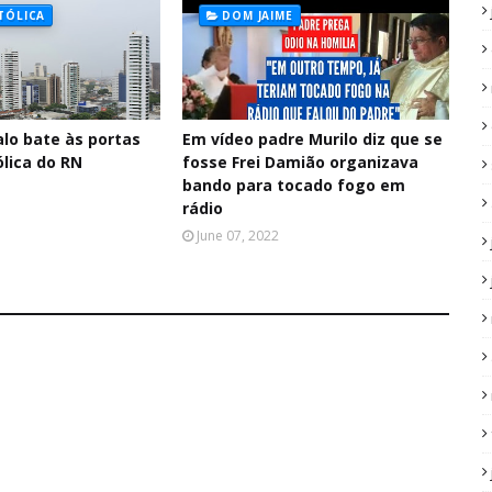
ATÓLICA
DOM JAIME
lo bate às portas
Em vídeo padre Murilo diz que se
ólica do RN
fosse Frei Damião organizava
bando para tocado fogo em
rádio
June 07, 2022