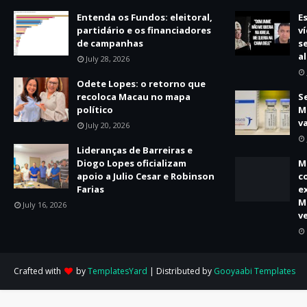
Entenda os Fundos: eleitoral,
E
partidário e os financiadores
v
de campanhas
s
a
July 28, 2026
Odete Lopes: o retorno que
recoloca Macau no mapa
S
político
M
v
July 20, 2026
Lideranças de Barreiras e
Diogo Lopes oficializam
M
apoio a Julio Cesar e Robinson
c
Farias
e
M
July 16, 2026
v
Crafted with
by
TemplatesYard
| Distributed by
Gooyaabi Templates