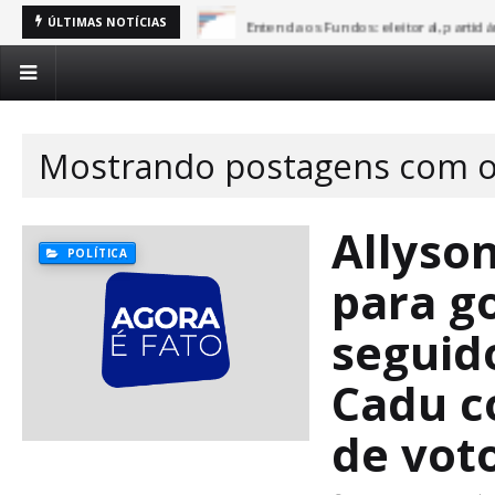
Entenda os Fundos: eleitoral, partid
ÚLTIMAS NOTÍCIAS
Mostrando postagens com o
Allyson
POLÍTICA
para g
seguid
Cadu c
de vot