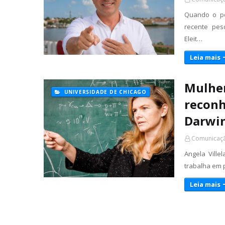
Quando o po
recente pes
Eleit…
Leia mais
Mulher
UNIVERSIDADE DE CHICAGO
reconh
Darwi
Comunicaçã
Angela Ville
trabalha em 
Leia mais