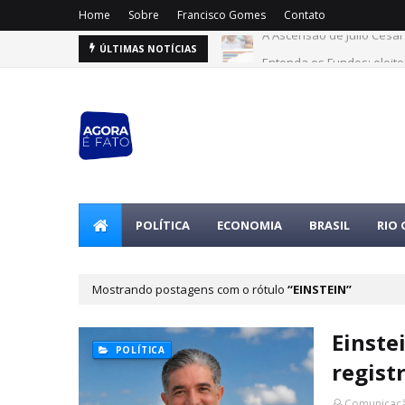
Home
Sobre
Francisco Gomes
Contato
Entenda os Fundos: eleito
ÚLTIMAS NOTÍCIAS
POLÍTICA
ECONOMIA
BRASIL
RIO
Mostrando postagens com o rótulo
EINSTEIN
Einste
POLÍTICA
regist
Comunicaçã