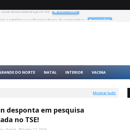
ral, partidário e os financiadores de campanhas
ELEIÇÕES
 GRANDE DO NORTE
NATAL
INTERIOR
VACINA
Mostrar tudo
in desponta em pesquisa
rada no TSE!
o - Portal
Junho 17, 2026