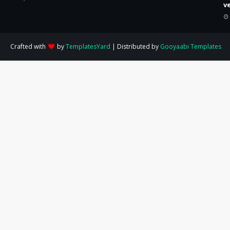
v
Crafted with
by
TemplatesYard
| Distributed by
Gooyaabi Templates