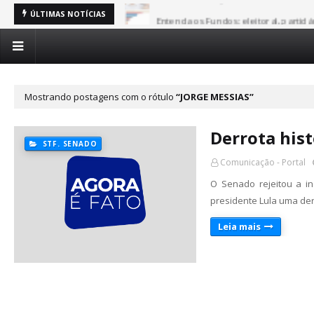
Entenda os Fundos: eleitoral, partid
ÚLTIMAS NOTÍCIAS
Mostrando postagens com o rótulo
JORGE MESSIAS
Derrota hist
STF. SENADO
Comunicação - Portal
O Senado rejeitou a i
presidente Lula uma der
Leia mais