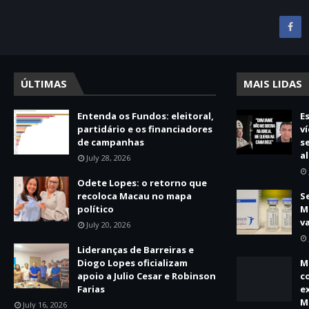
ÚLTIMAS
MAIS LIDAS
Entenda os Fundos: eleitoral,
E
partidário e os financiadores
v
de campanhas
s
a
July 28, 2026
Odete Lopes: o retorno que
recoloca Macau no mapa
S
político
M
v
July 20, 2026
Lideranças de Barreiras e
Diogo Lopes oficializam
M
apoio a Julio Cesar e Robinson
c
Farias
e
M
July 16, 2026