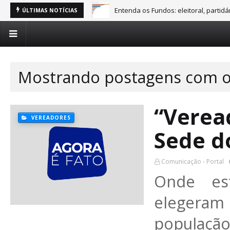
Entenda os Fundos: eleitoral, partid
ÚLTIMAS NOTÍCIAS
Mostrando postagens com o
“Verea
VEREADORES
Sede d
Comunicação - Portal
Onde es
elegeram
população