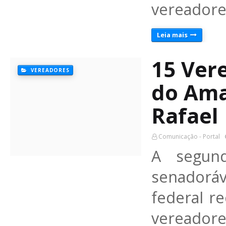
vereadore
Leia mais
15 Ver
VEREADORES
do Ama
Rafael
Comunicação - Portal
A segun
senadoráv
federal r
vereadore