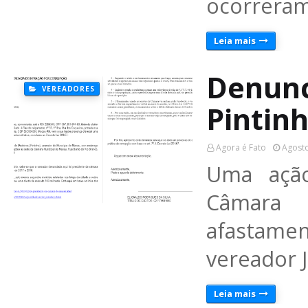
ocorreram
Leia mais
Denunc
VEREADORES
Pintin
Agora é Fato
Agosto
Uma ação
Câmara 
afastame
vereador J
Leia mais