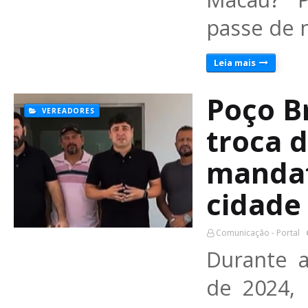
passe de 
Leia mais
Poço Br
VEREADORES
troca d
mandat
cidade
Comunicação - Portal
Durante a
de 2024,