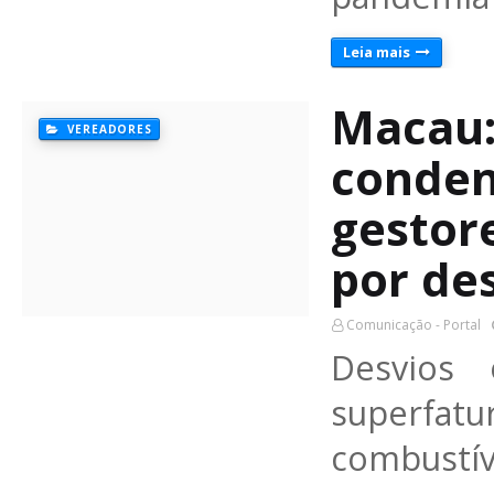
Leia mais
Macau
VEREADORES
condena
gestor
por de
Comunicação - Portal
Desvios 
superf
combustíve