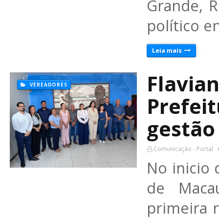
Grande, R
político 
Leia mais
Flavia
VEREADORES
Prefei
gestão
Comunicação - Portal
No inicio 
de Macau
primeira r