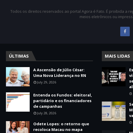
Todos os direitos reservados ao portal Agora é Fato. É proibida a 
meios eletrônicos ou impress
ÚLTIMAS
MAIS LIDAS
A Ascensão de Júlio César:
E
Uma Nova Liderança no RN
v
s
July 29, 2026
a
Entenda os Fundos: eleitoral,
partidário e os financiadores
S
de campanhas
M
July 28, 2026
v
Odete Lopes: o retorno que
recoloca Macau no mapa