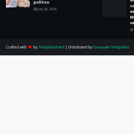
M
político
c
July 20, 2026
e
M
v
Crafted with
by
TemplatesYard
| Distributed by
Gooyaabi Templates