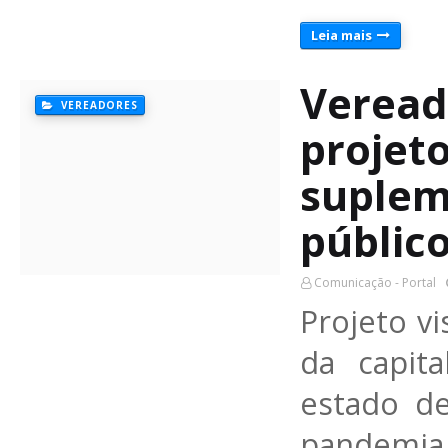
Leia mais
Veread
VEREADORES
projeto
suplem
públic
Comunicação - Portal
Projeto v
da capit
estado de
pandemia