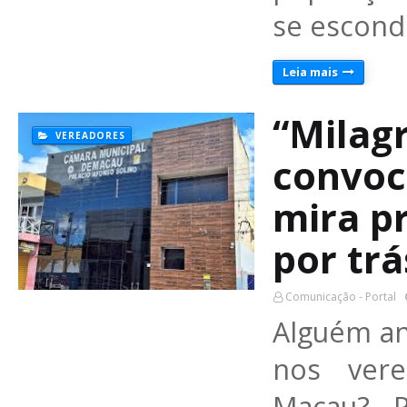
se escond
Leia mais
“Milag
VEREADORES
convoc
mira p
por trá
Comunicação - Portal
Alguém an
nos vere
Macau? 