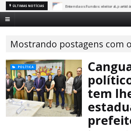
Entenda os Fundos: eleitoral, partid
ÚLTIMAS NOTÍCIAS
Mostrando postagens com o
Cangua
POLÍTICA
políti
tem lhe
estadu
prefeit