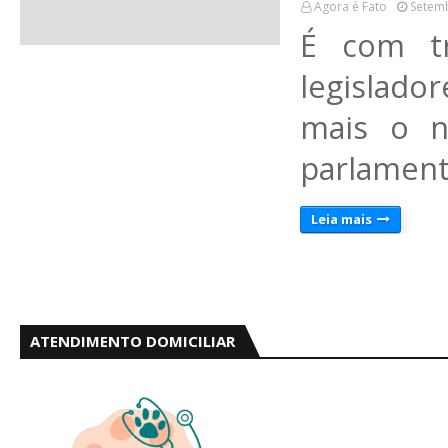
Agora é Fato
Setemb
É com tr
legislado
mais o n
parlament
Leia mais
ATENDIMENTO DOMICILIAR