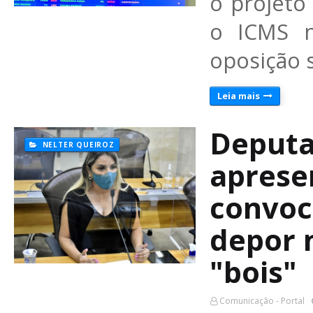
o projeto
o ICMS n
oposição s
Leia mais
Deputa
NELTER QUEIROZ
aprese
convoc
depor 
"bois"
Comunicação - Portal