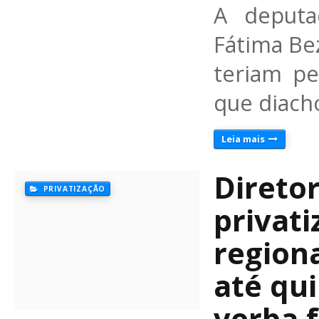
A deputa
Fátima Be
teriam p
que diach
Leia mais
Direto
PRIVATIZAÇÃO
privati
region
até qui
verba 