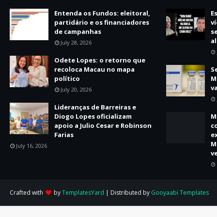
Entenda os Fundos: eleitoral,
E
partidário e os financiadores
v
de campanhas
s
a
July 28, 2026
Odete Lopes: o retorno que
recoloca Macau no mapa
S
político
M
v
July 20, 2026
Lideranças de Barreiras e
Diogo Lopes oficializam
M
apoio a Julio Cesar e Robinson
c
Farias
e
M
July 16, 2026
v
Crafted with
by
TemplatesYard
| Distributed by
Gooyaabi Templates