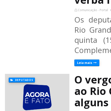
Comunicação - Portal
Os deputa
Rio Gran
quinta (
Complemen
Leia mais
O verg
DEPUTADOS
ao Rio
alguns