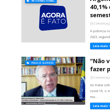
INTERNACIONAL
40,1% 
semest
Comunicaçã
A pobreza na
2023, segundo
Leia mais
“Não v
PAULO GUEDES
fazer p
Comunicaçã
Ao tratar so
covid-19, o
ma…
Leia mais