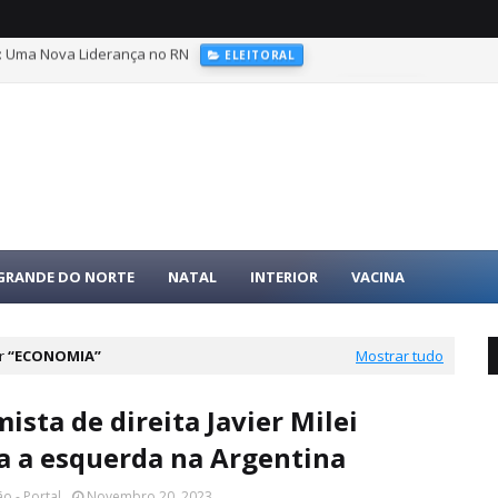
ral, partidário e os financiadores de campanhas
ELEIÇÕES
 GRANDE DO NORTE
NATAL
INTERIOR
VACINA
or
ECONOMIA
Mostrar tudo
ista de direita Javier Milei
a a esquerda na Argentina
o - Portal
Novembro 20, 2023