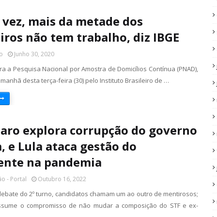
ª vez, mais da metade dos
eiros não tem trabalho, diz IBGE
o
Junho 30, 2020
ra a Pesquisa Nacional por Amostra de Domicílios Contínua (PNAD),
manhã desta terça-feira (30) pelo Instituto Brasileiro de …
aro explora corrupção do governo
a, e Lula ataca gestão do
ente na pandemia
o - Portal
Outubro 16, 2022
debate do 2º turno, candidatos chamam um ao outro de mentirosos;
ssume o compromisso de não mudar a composição do STF e ex-