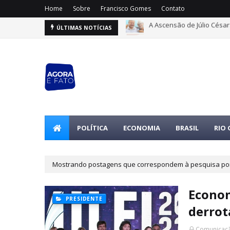
Home
Sobre
Francisco Gomes
Contato
Entenda os Fundos: eleito
ÚLTIMAS NOTÍCIAS
POLÍTICA
ECONOMIA
BRASIL
RIO
Mostrando postagens que correspondem à pesquisa p
Econom
PRESIDENTE
derrot
Comunicaçã