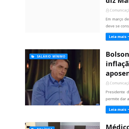
diz Ma
Comunicaçã
Em março de 
deve se cons
Leia mais
Bolson
SALÁRIO MÍNIMO
inflaç
aposen
Comunicaçã
Presidente 
permite dar 
Leia mais
Médico