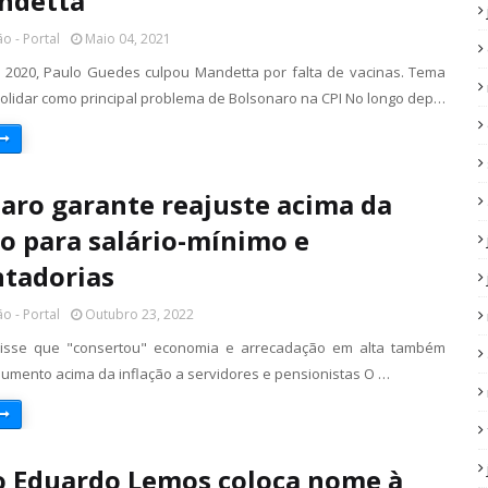
ndetta
o - Portal
Maio 04, 2021
2020, Paulo Guedes culpou Mandetta por falta de vacinas. Tema
olidar como principal problema de Bolsonaro na CPI No longo dep…
aro garante reajuste acima da
ão para salário-mínimo e
tadorias
o - Portal
Outubro 23, 2022
disse que "consertou" economia e arrecadação em alta também
aumento acima da inflação a servidores e pensionistas O …
 Eduardo Lemos coloca nome à