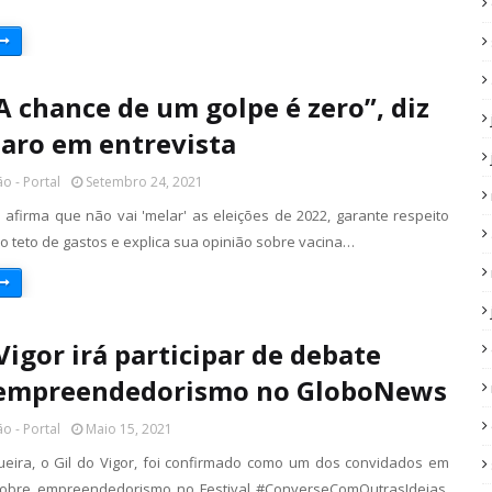
“A chance de um golpe é zero”, diz
aro em entrevista
o - Portal
Setembro 24, 2021
 afirma que não vai 'melar' as eleições de 2022, garante respeito
o teto de gastos e explica sua opinião sobre vacina…
Vigor irá participar de debate
 empreendedorismo no GloboNews
o - Portal
Maio 15, 2021
ueira, o Gil do Vigor, foi confirmado como um dos convidados em
obre empreendedorismo no Festival #ConverseComOutrasIdeias,