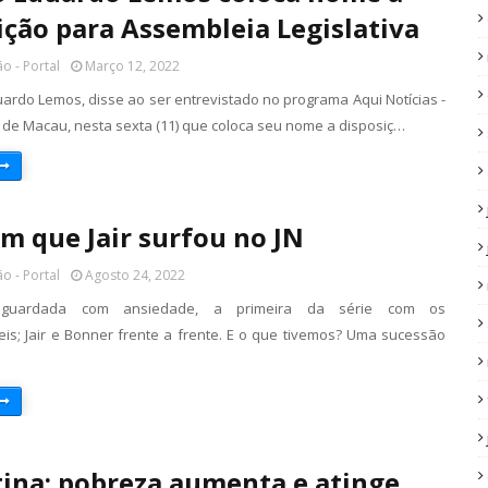
ição para Assembleia Legislativa
o - Portal
Março 12, 2022
ardo Lemos, disse ao ser entrevistado no programa Aqui Notícias -
s de Macau, nesta sexta (11) que coloca seu nome a disposiç…
em que Jair surfou no JN
o - Portal
Agosto 24, 2022
 aguardada com ansiedade, a primeira da série com os
eis; Jair e Bonner frente a frente. E o que tivemos? Uma sucessão
ina: pobreza aumenta e atinge