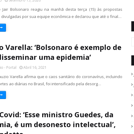
o
Setembro 15, 2020
 Jair Bolsonaro reagiu na manhã desta terça (15) às propostas
 divulgadas por sua equipe econômica e declarou que até o final…
o Varella: ‘Bolsonaro é exemplo de
isseminar uma epidemia’
o - Portal
Abril 16, 2021
uzio Varella afirma que o caos sanitário do coronavírus, incluindo
ortes ao diárias no Brasil, foi intensificado pela desorg…
 Covid: ‘Esse ministro Guedes, da
ia, é um desonesto intelectual’,