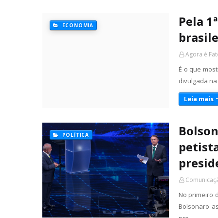
Pela 1
ECONOMIA
brasil
Agora é Fat
É o que most
divulgada na 
Leia mais
Bolson
POLÍTICA
petist
presid
Comunicaçã
No primeiro 
Bolsonaro a