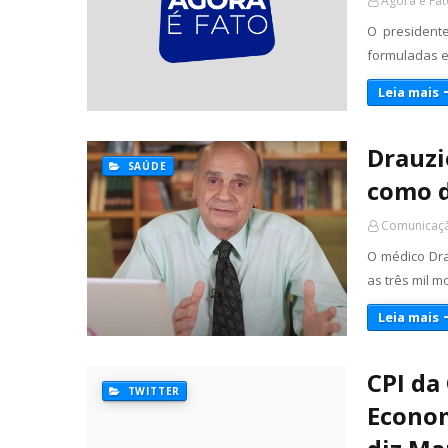
Agora é Fat
O presidente
formuladas e
Leia mais
Drauzi
SAÚDE
como d
Comunicaçã
O médico Dra
as três mil m
Leia mais
CPI da
TWITTER
Econom