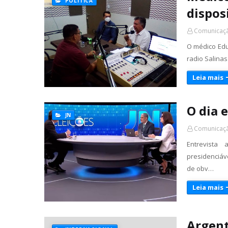
POLÍTICA
dispos
Comunicaçã
O médico Edu
radio Salina
Leia mais
O dia 
JN
Comunicaçã
Entrevista
presidenciáv
de obv…
Leia mais
Argent