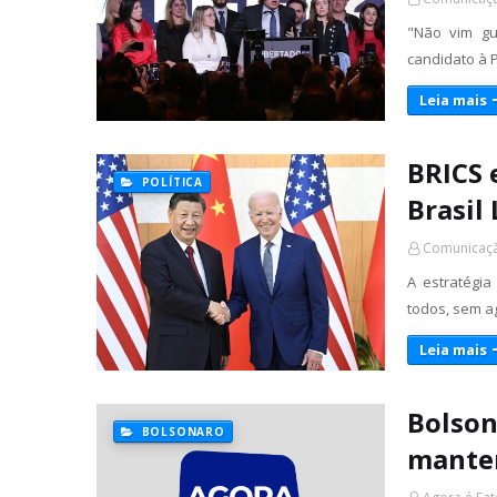
"Não vim gu
candidato à P
Leia mais
BRICS 
POLÍTICA
Brasil 
Comunicaçã
A estratégia
todos, sem a
Leia mais
Bolson
BOLSONARO
manter