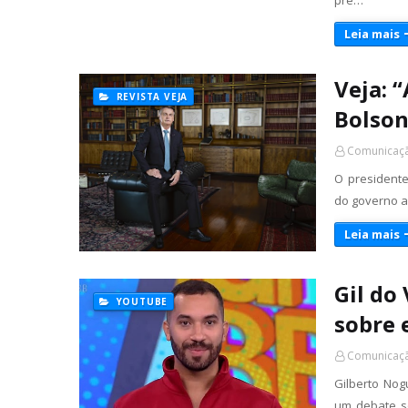
pre…
Leia mais
Veja: 
REVISTA VEJA
Bolson
Comunicaçã
O presidente
do governo a
Leia mais
Gil do 
YOUTUBE
sobre
Comunicaçã
Gilberto Nog
um debate s