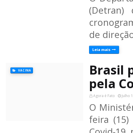
(Detran) 
cronogra
de direçã
Leia mais
Brasil 
VACINA
pela Co
Agora é Fato
Julho 
O Ministé
feira (15
Covid-19 