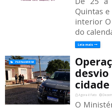
De 25 a 
Quintas e
interior 
do calend
Leia mais
Operaç
PARNAMIRIM
desvio
cidade
Agora é Fato
Dezem
O Ministé