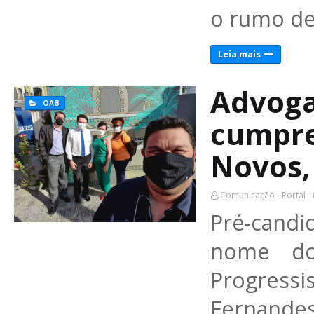
o rumo de
Leia mais
Advoga
OAB
cumpre
Novos,
Comunicação - Portal
Pré-cand
nome d
Progres
Fernandes