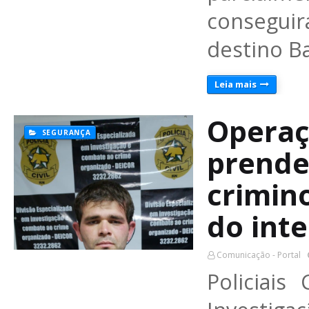
consegui
destino B
Leia mais
Operaç
SEGURANÇA
prende
crimino
do inte
Comunicação - Portal
Policiais