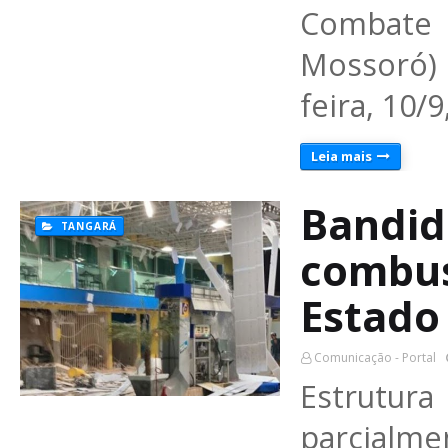
Combate
Mossoró) 
feira, 10/
Leia mais
Bandid
TANGARÁ
combus
Estado
Comunicação - Portal
Estrutur
parcialm