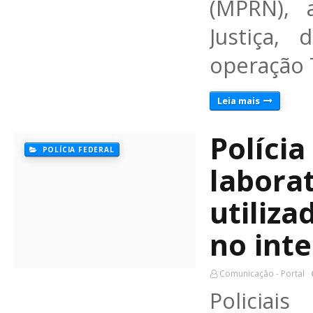
(MPRN), 
Justiça, 
operação
Leia mais
Polícia
POLÍCIA FEDERAL
labora
utiliza
no inte
Comunicação - Portal
Policiai