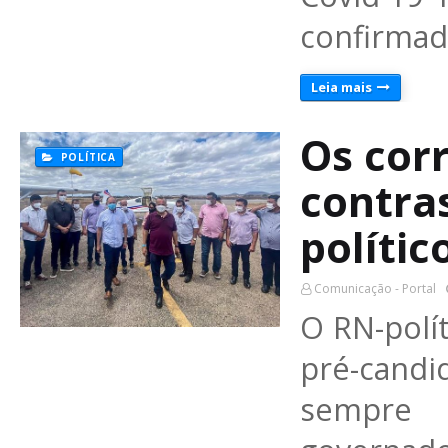
confirmad
Leia mais
Os corr
POLÍTICA
contra
polític
Comunicação - Portal
O RN-polít
pré-cand
sempre 