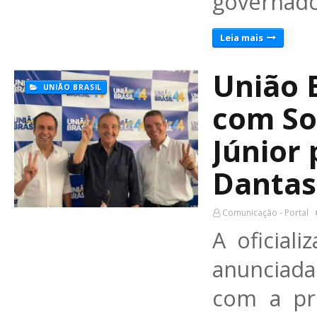
governado
Leia mais
União B
UNIÃO BRASIL
com So
Júnior 
Dantas
Comunicação - Portal
A oficiali
anunciada
com a pre