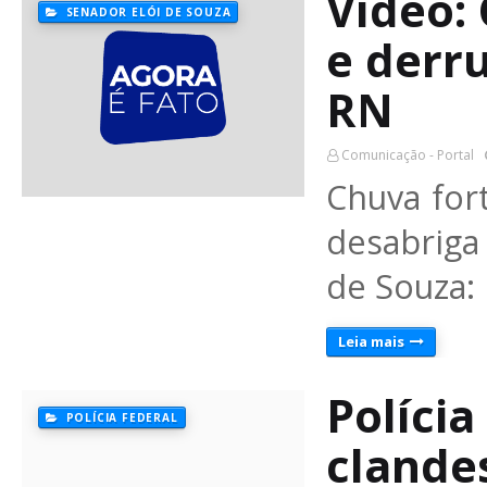
Vídeo:
SENADOR ELÓI DE SOUZA
e derr
RN
Comunicação - Portal
Chuva for
desabriga 
de Souza:
Leia mais
Polícia
POLÍCIA FEDERAL
clandes