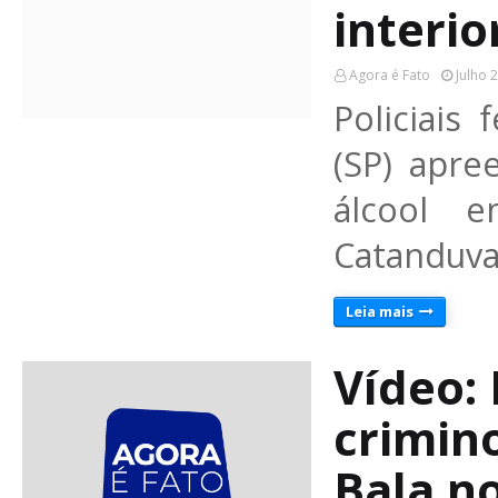
interio
Agora é Fato
Julho 
Policiais
(SP) apre
álcool 
Catanduva
Leia mais
Vídeo: 
crimin
Bala n