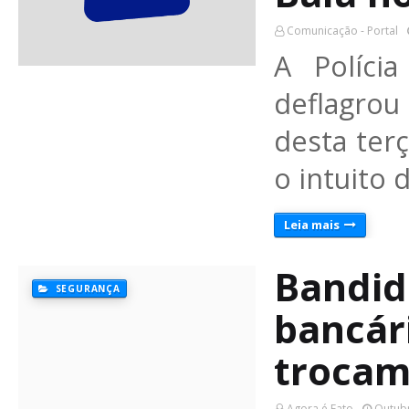
Comunicação - Portal
A Políci
deflagro
desta ter
o intuito
Leia mais
Bandid
SEGURANÇA
bancári
trocam 
Agora é Fato
Outubr