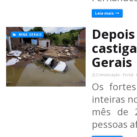
Leia mais
Depois
MINA GERAIS
castig
Gerais
Comunicação - Portal
Os forte
inteiras n
mês de 2
pessoas a