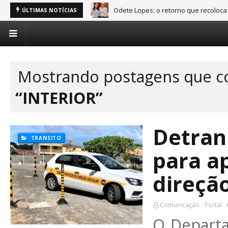
Odete Lopes: o retorno que recoloca
ÚLTIMAS NOTÍCIAS
Mostrando postagens que c
INTERIOR
Detran
TRANSITO
para a
direção
Comunicação - Portal
O Departa