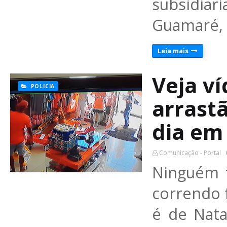
subsidiar
Guamaré, 
Leia mais
Veja v
POLICIA
arrast
dia em
Comunicação - Portal
Ninguém 
correndo 
é de Nata