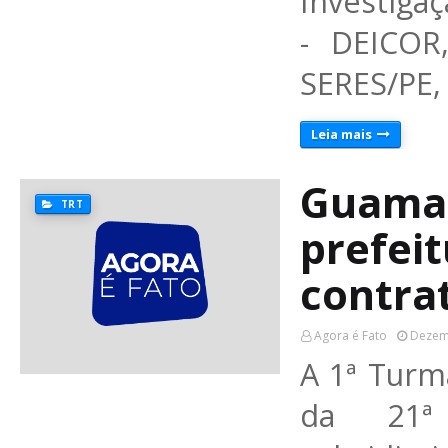
Investiga
- DEICOR
SERES/PE,
Leia mais
Guamar
TRT
prefeit
contrat
Agora é Fato
Dezem
A 1ª Turm
da 21ª