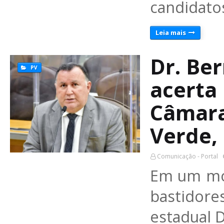
candidato
Leia mais
Dr. Be
PV
acerta
Câmara
Verde,
Comunicação - Portal
Em um mo
bastidore
estadual 