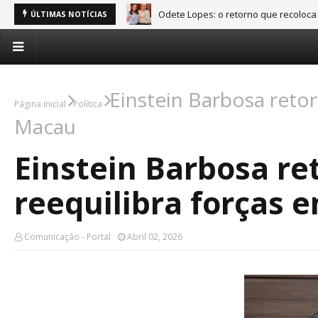
Odete Lopes: o retorno que recoloca
ÚLTIMAS NOTÍCIAS
Einstein Barbosa reto
Página inicial
Política
Macau
Einstein Barbosa r
reequilibra forças
Comunicação - Portal
Abril 02, 2026