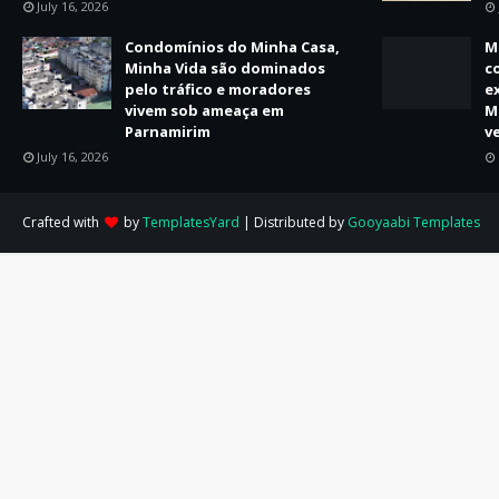
July 16, 2026
Condomínios do Minha Casa,
M
Minha Vida são dominados
c
pelo tráfico e moradores
e
vivem sob ameaça em
M
Parnamirim
v
July 16, 2026
Crafted with
by
TemplatesYard
| Distributed by
Gooyaabi Templates