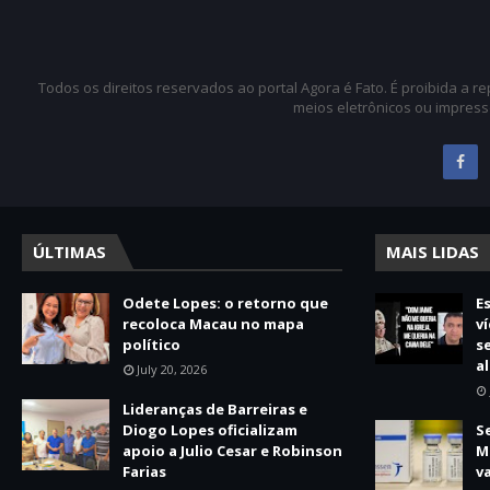
Todos os direitos reservados ao portal Agora é Fato. É proibida a 
meios eletrônicos ou impress
ÚLTIMAS
MAIS LIDAS
Odete Lopes: o retorno que
E
recoloca Macau no mapa
v
político
s
a
July 20, 2026
Lideranças de Barreiras e
Diogo Lopes oficializam
S
apoio a Julio Cesar e Robinson
M
Farias
v