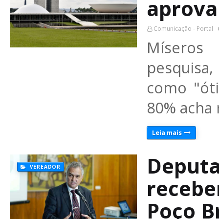
aprova
Comunicação - Portal
Míseros
pesquisa
como "ót
80% acha 
Leia mais
Deputa
VEREADOR
recebe
Poço B