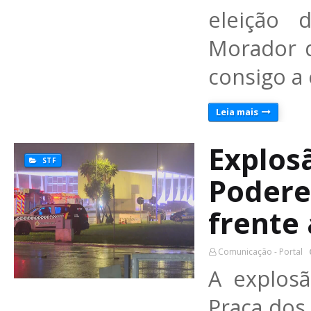
eleição 
Morador d
consigo a
Leia mais
Explos
STF
Podere
frente 
Comunicação - Portal
A explosã
Praça dos 