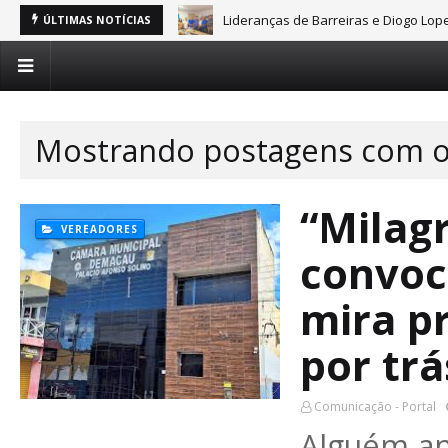
Lideranças de Barreiras e Diogo Lope
ÚLTIMAS NOTÍCIAS
Mostrando postagens com o
“Milag
VEREADORES
convoc
mira p
por trá
Comunicação - Portal
Alguém an