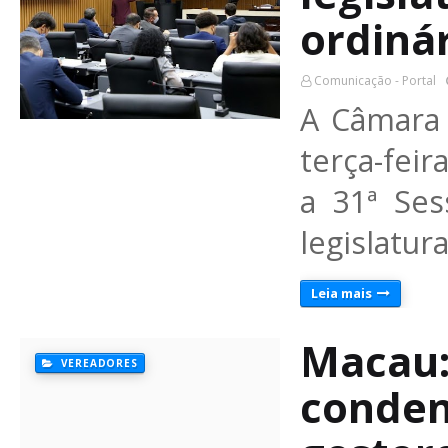
ordiná
Comunicação - Portal
A Câmara 
terça-feir
a 31ª Ses
legislatur
Leia mais
Macau
VEREADORES
condena