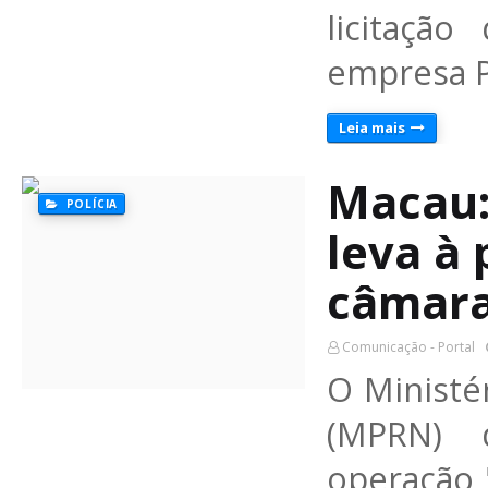
licitaçã
empresa 
Leia mais
Macau:
POLÍCIA
leva à 
câmara
Comunicação - Portal
O Ministé
(MPRN) d
operação 