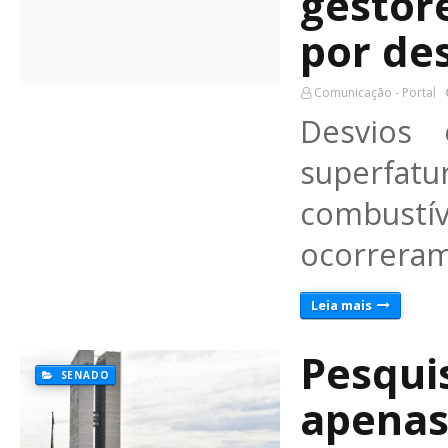
gestor
por de
Comunicação - Portal
Desvios 
superf
combustíve
ocorreram
Leia mais
Pesqui
SENADO
apenas