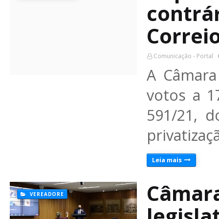
contrár
Correi
Comunicação - Portal
A Câmara
votos a 1
591/21, d
privatiza
Leia mais
Câmara
VEREADORE
legisla