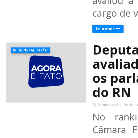
avaliou a
cargo de 
Leia mais
Deputa
GENERAL GIRÃO
avalia
os par
do RN
Comunicação - Portal
No rank
Câmara F