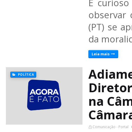
É curios
observar 
(PT) se a
da morali
Leia mais
Adiame
POLÍTICA
Diretor
na Câm
Câmar
Comunicação - Portal