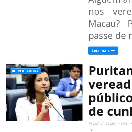
nos vere
Macau? 
passe de 
Leia mais
Purita
VEREADORA
veread
público
de cunh
Comunicação - Portal