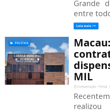
Grande d
entre tod
Leia mais
Macau:
POLÍTICA
contra
dispens
MIL
Comunicação - Portal
Recenteme
realizo