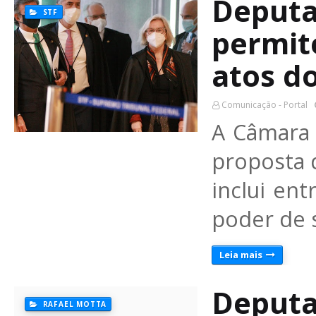
Deputa
STF
permit
atos do
Comunicação - Portal
A Câmara
proposta 
inclui en
poder de 
Leia mais
Deputa
RAFAEL MOTTA