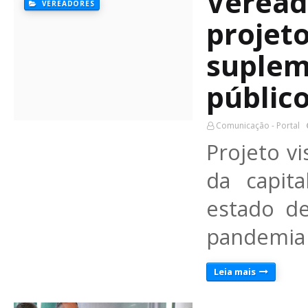
Veread
VEREADORES
projeto
suplem
públic
Comunicação - Portal
Projeto v
da capit
estado de
pandemia
Leia mais