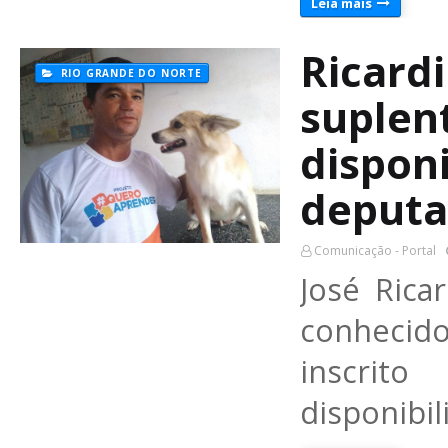
Leia mais
Ricard
RIO GRANDE DO NORTE
suplen
dispon
deputa
Comunicação - Portal
José Rica
conhecid
inscrit
disponibi