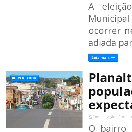
A eleiçã
Municipa
ocorrer ne
adiada pa
Leia mais
Planal
VEREADOR
popula
expect
Comunicação - Portal
O bairro