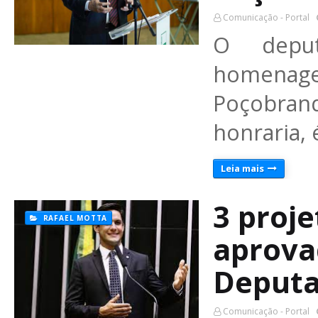
Comunicação - Portal
O depu
homenag
Poçobran
honraria,
Leia mais
3 proj
RAFAEL MOTTA
aprova
Deput
Comunicação - Portal