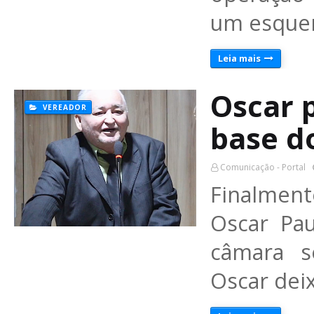
um esque
Leia mais
Oscar 
VEREADOR
base d
Comunicação - Portal
Finalmen
Oscar Pau
câmara s
Oscar dei