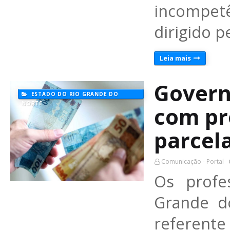
incompet
dirigido 
Leia mais
Govern
ESTADO DO RIO GRANDE DO
NORTE
com pr
parcela
Comunicação - Portal
Os profe
Grande d
referente