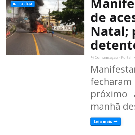
Manife
POLÍCIA
de ace
Natal;
detent
Comunicação - Portal
Manifest
fecharam
próximo 
manhã des
Leia mais