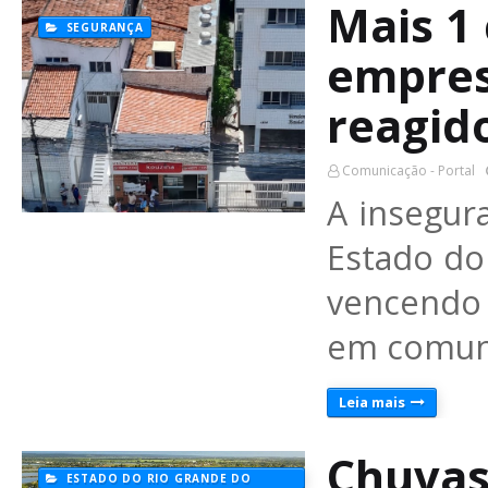
Mais 1
SEGURANÇA
empres
reagido
Comunicação - Portal
A insegur
Estado do
vencendo 
em comun
Leia mais
Chuvas
ESTADO DO RIO GRANDE DO