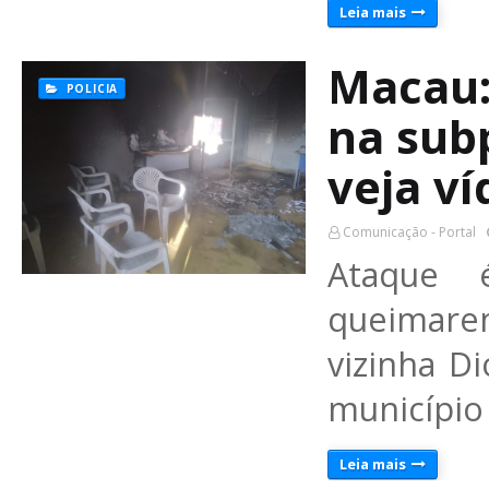
Leia mais
Macau:
POLICIA
na subp
veja v
Comunicação - Portal
Ataque 
queimare
vizinha D
município 
Leia mais