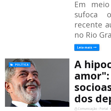
Em meio 
sufoca o
recente 
no Rio Gr
Leia mais
A hipo
POLÍTICA
amor":
socioas
dos de
Comunicação - Portal