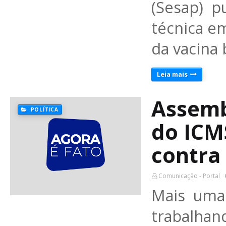
(Sesap) p
técnica e
da vacina
Leia mais
Assemb
POLÍTICA
do ICM
contra
Comunicação - Portal
Mais uma
trabalh