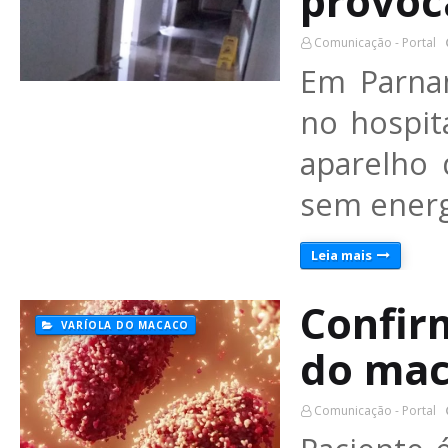
provoc
Comunicação - Portal
Em Parna
no hospit
aparelho 
sem energ
Leia mais
Confir
VARÍOLA DO MACACO
do mac
Comunicação - Portal