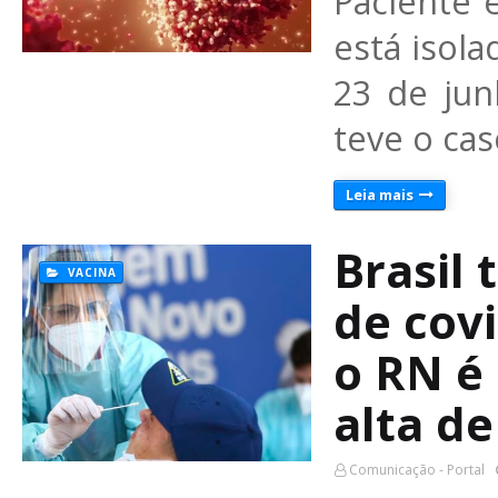
Paciente 
está isola
23 de ju
teve o ca
Leia mais
Brasil
VACINA
de cov
o RN é
alta de
Comunicação - Portal