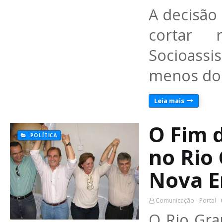
A decisão
cortar 
Socioassi
menos do
Leia mais
O Fim d
POLÍTICA
no Rio
Nova E
Comunicação - Portal
O Rio Gr