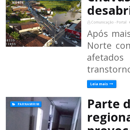
NORTE
desabr
Comunicação - Portal
Após mais
Norte con
afetados
transtorn
Leia mais
Parte d
PARNAMIRIM
regiona