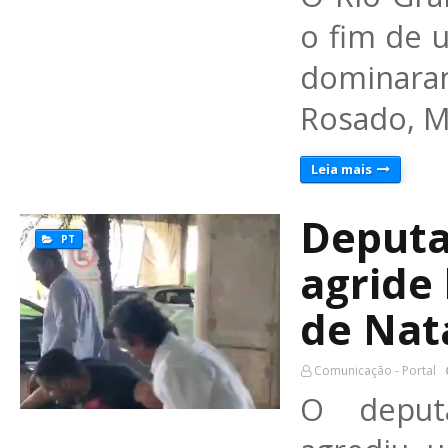
o fim de u
dominaram
Rosado, M
Leia mais
Deputa
PT
agride
de Nat
Comunicação - Portal
O deput