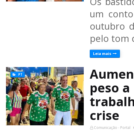
Os bastid
um contor
outubro 
pelo tom 
Leia mais
Aument
PT
peso a
trabal
crise
Comunicação - Portal