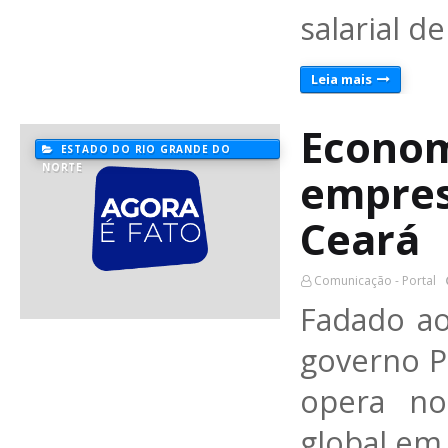
salarial d
Leia mais
Econom
ESTADO DO RIO GRANDE DO
NORTE
empres
Ceará
Comunicação - Portal
Fadado a
governo P
opera n
global em