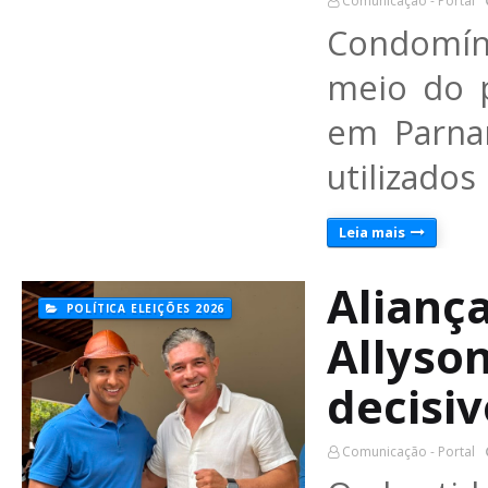
Comunicação - Portal
Condomín
meio do 
em Parna
utilizados
Leia mais
Aliança
POLÍTICA ELEIÇÕES 2026
Allyso
decisi
Comunicação - Portal