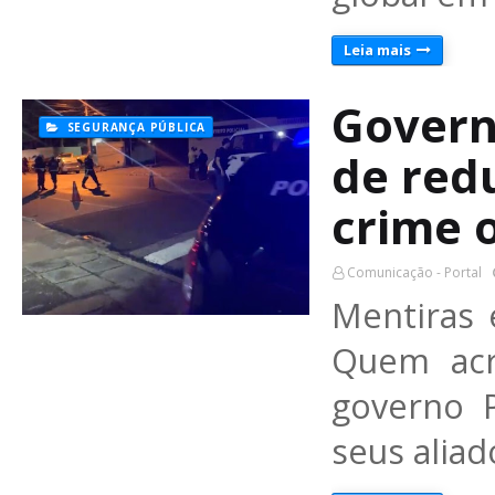
Leia mais
Govern
SEGURANÇA PÚBLICA
de red
crime 
Comunicação - Portal
Mentiras 
Quem acr
governo 
seus aliad