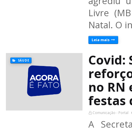
agrediu 
Livre (MB
Natal. O 
Leia mais
Covid:
SÁUDE
reforç
no RN e
festas 
Comunicação - Portal
A Secret