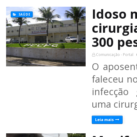
Idoso 
SAÚDE
cirurgi
300 pe
Comunicação - Portal
O aposent
faleceu n
infecção
uma cirur
Leia mais