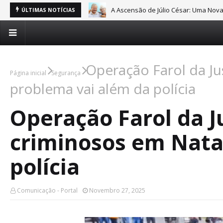
A Ascensão de Júlio César: Uma Nov
ÚLTIMAS NOTÍCIAS
Operação Farol da Ju
Página inicial
Segurança
problema vai além da polícia
Operação Farol da J
criminosos em Nata
polícia
Comunicação - Portal
Novembro 27, 2025