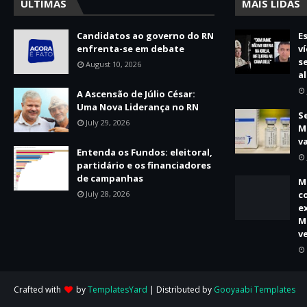
ÚLTIMAS
MAIS LIDAS
Candidatos ao governo do RN
E
enfrenta-se em debate
v
s
August 10, 2026
a
A Ascensão de Júlio César:
Uma Nova Liderança no RN
S
July 29, 2026
M
v
Entenda os Fundos: eleitoral,
partidário e os financiadores
de campanhas
M
July 28, 2026
c
e
M
v
Crafted with
by
TemplatesYard
| Distributed by
Gooyaabi Templates