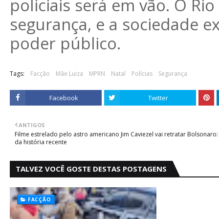
policiais será em vão. O Ri
segurança, e a sociedade e
poder público.
Tags:
Facção
Mãe Luiza
MPRN
Natal
Polícias
Segurança
Facebook
Twitter
ANTIGOS
Filme estrelado pelo astro americano Jim Caviezel vai retratar Bolsonaro:
da história recente
TALVEZ VOCÊ GOSTE DESTAS POSTAGENS
FACÇÃO