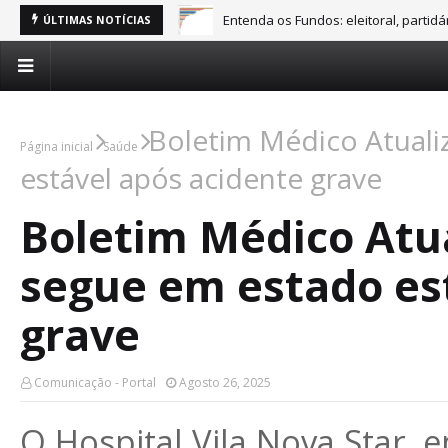
Entenda os Fundos: eleitoral, partid
ÚLTIMAS NOTÍCIAS
Boletim Médico Atuali
Página inicial
Saúde
estável após acidente grave
Boletim Médico Atua
segue em estado es
grave
Comunicação - Portal
Agosto 26, 2025
O Hospital Vila Nova Star,