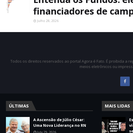
financiadores de cam
Julho 28, 2026
Todos os direitos reservados ao portal Agora é Fato. É proibida a 
meios eletrônicos ou impress
ÚLTIMAS
MAIS LIDAS
A Ascensão de Júlio César:
E
Uma Nova Liderança no RN
v
s
July 29, 2026