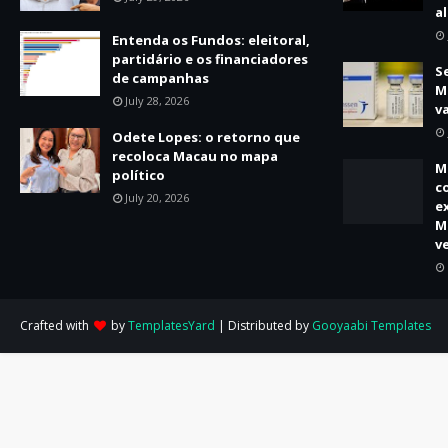
a
Entenda os Fundos: eleitoral,
partidário e os financiadores
S
de campanhas
M
July 28, 2026
v
Odete Lopes: o retorno que
recoloca Macau no mapa
M
político
c
July 20, 2026
e
M
v
Crafted with
by
TemplatesYard
| Distributed by
Gooyaabi Templates