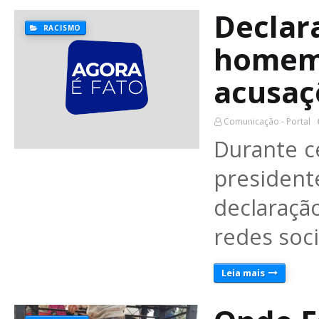
Declar
RACISMO
homem 
acusaç
Comunicação - Portal
Durante ce
president
declaraç
redes soci
Leia mais