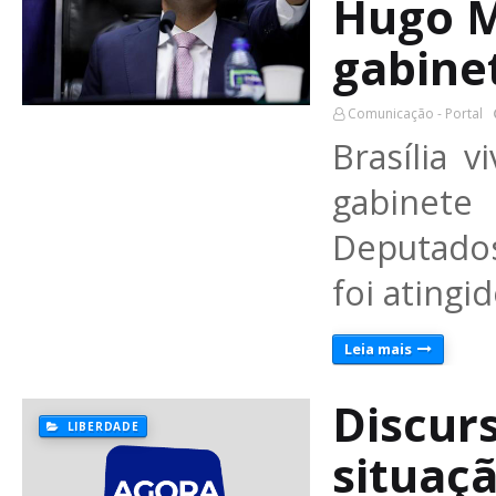
Hugo M
gabine
Comunicação - Portal
Brasília 
gabinete
Deputado
foi ating
Leia mais
Discur
LIBERDADE
situaçã