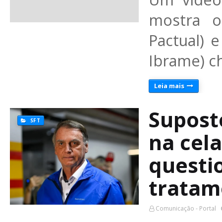
mostra o
Pactual) 
Ibrame) c
Leia mais
Supost
SFT
na cela
questi
tratam
Comunicação - Portal