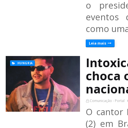
o presid
eventos d
como uma 
Leia mais
Intoxi
HUNGRIA
choca o
nacion
Comunicação - Portal
O cantor 
(2) em Br