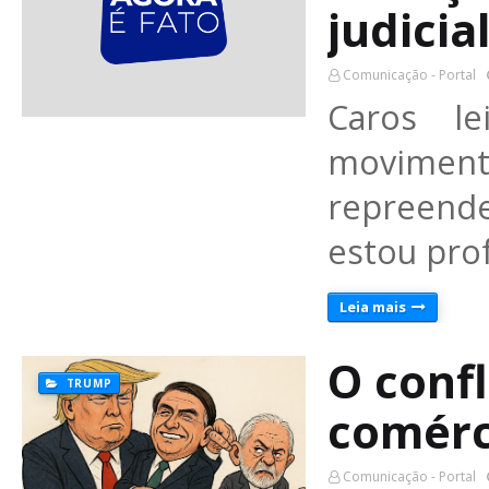
judicia
Comunicação - Portal
Caros le
moviment
repreende
estou pro
Leia mais
O confl
TRUMP
comérci
Comunicação - Portal