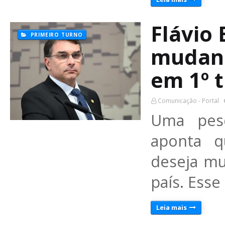
Flávio 
PRIMEIRO TURNO
mudanç
em 1º 
Comunicação - Portal
Uma pesq
aponta q
deseja m
país. Ess
Leia mais