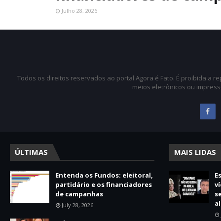
Julho 28, 2026
Todos os direitos reservados ao portal Agora é Fato. É proibida a 
meios eletrônicos ou impress
ÚLTIMAS
MAIS LIDAS
Entenda os Fundos: eleitoral,
E
partidário e os financiadores
v
de campanhas
s
a
July 28, 2026