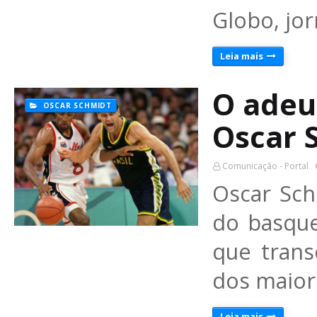
Globo, jo
Leia mais
O adeu
OSCAR SCHMIDT
Oscar 
Comunicação - Portal
Oscar Sch
do basque
que trans
dos maior
Leia mais