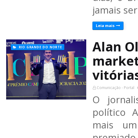
jamais se
Leia mais
Alan Ol
RIO GRANDE DO NORTE
marketi
vitóri
Comunicação - Portal
O jornal
político 
mais um
premiado