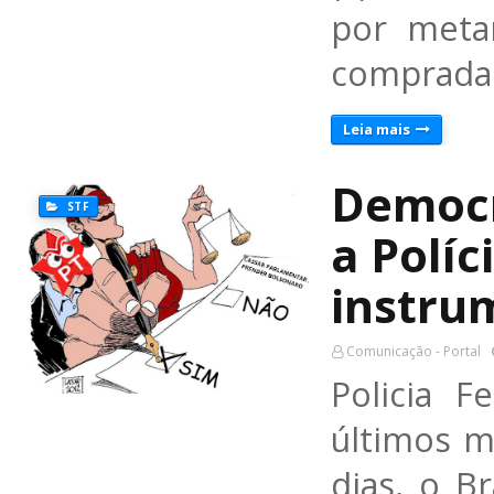
por metan
comprada
Leia mais
Democr
STF
a Políc
instru
Comunicação - Portal
Policia 
últimos m
dias, o B