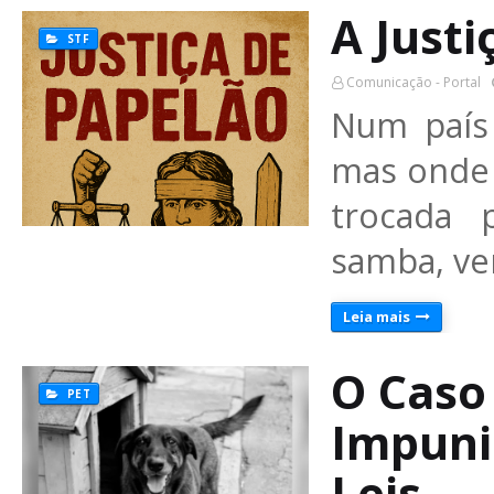
A Justi
STF
Comunicação - Portal
Num país
mas onde a
trocada 
samba, ve
Leia mais
O Caso
PET
Impuni
Leis