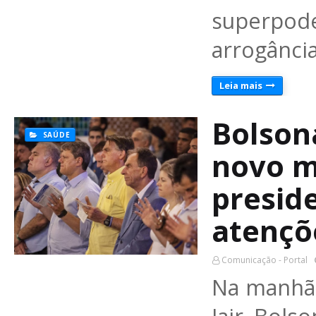
superpo
arrogânci
Leia mais
Bolson
SAÚDE
novo m
presid
atençõ
Comunicação - Portal
Na manhã 