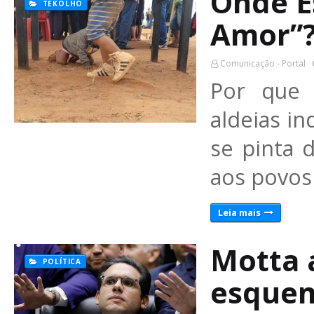
Onde E
TEKOLHO
Amor”
Comunicação - Portal
Por que 
aldeias in
se pinta 
aos povos
Leia mais
Motta 
POLÍTICA
esquem