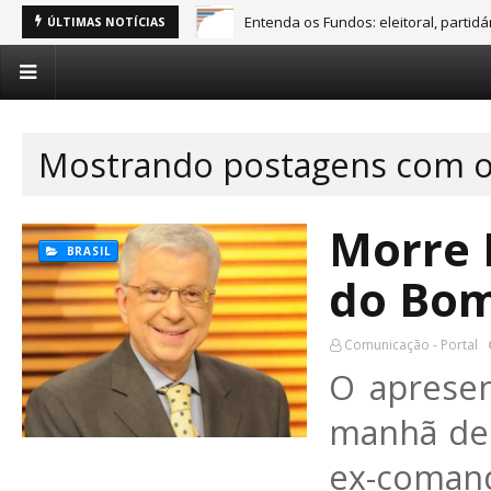
Entenda os Fundos: eleitoral, partid
ÚLTIMAS NOTÍCIAS
Mostrando postagens com o
Morre 
BRASIL
do Bom
Comunicação - Portal
O aprese
manhã dest
ex-coman