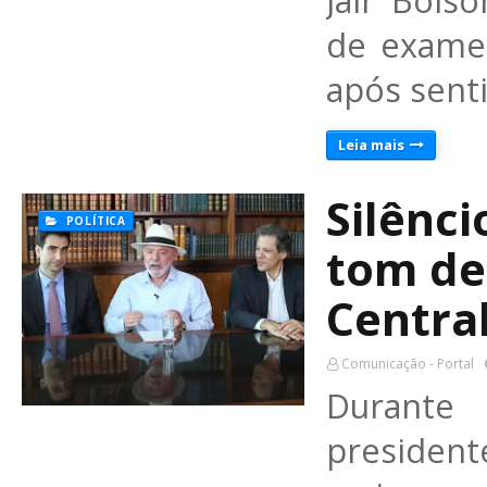
Jair Bols
de exames
após sent
Leia mais
Silênci
POLÍTICA
tom de
Centra
Comunicação - Portal
Durante
presidente