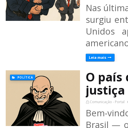
Nas últim
surgiu en
Unidos a
american
Leia mais
O país 
POLÍTICA
justiça
Comunicação - Portal
Bem-vindo
Brasil — 